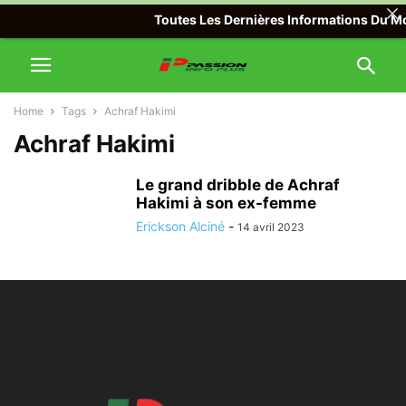
Toutes Les Dernières Informations Du Mon
Home
Tags
Achraf Hakimi
Achraf Hakimi
Le grand dribble de Achraf
Hakimi à son ex-femme
Erickson Alciné
-
14 avril 2023