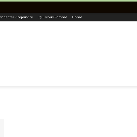
T
onnecter / rejoindre
Qui Nous Somme
Home