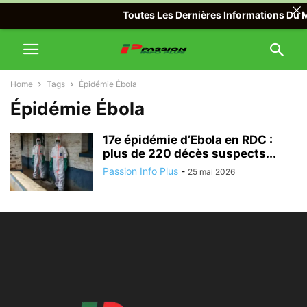
Toutes Les Dernières Informations Du Mo
Home
Tags
Épidémie Ébola
Épidémie Ébola
17e épidémie d’Ebola en RDC :
plus de 220 décès suspects...
Passion Info Plus
-
25 mai 2026