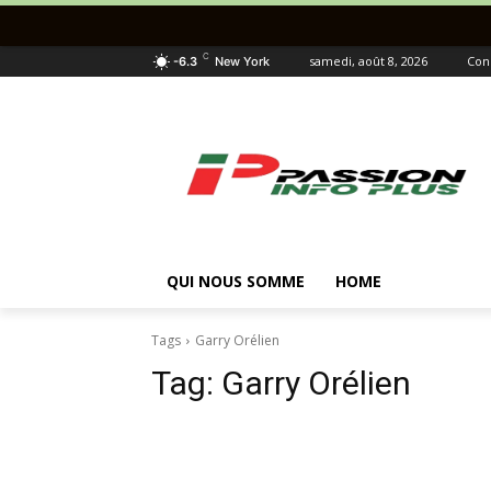
C
samedi, août 8, 2026
Con
-6.3
New York
QUI NOUS SOMME
HOME
Tags
Garry Orélien
Tag:
Garry Orélien