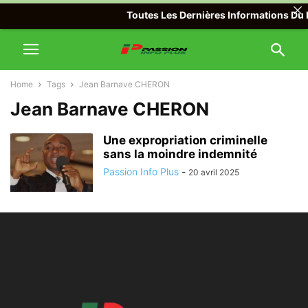
Toutes Les Dernières Informations Du M
Home
Tags
Jean Barnave CHERON
Jean Barnave CHERON
Une expropriation criminelle
sans la moindre indemnité
Passion Info Plus
-
20 avril 2025