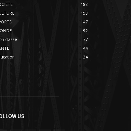
OCIETE
188
ULTURE
153
PORTS
147
ONDE
92
on classé
77
ANTÉ
44
ducation
34
OLLOW US