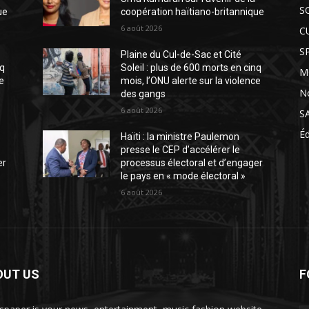
S
ue
coopération haïtiano-britannique
6 août 2026
C
S
Plaine du Cul-de-Sac et Cité
nq
Soleil : plus de 600 morts en cinq
M
ce
mois, l’ONU alerte sur la violence
N
des gangs
6 août 2026
S
É
Haïti : la ministre Paulemon
presse le CEP d’accélérer le
er
processus électoral et d’engager
le pays en « mode électoral »
6 août 2026
OUT US
F