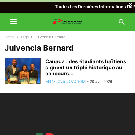
Toutes Les Dernières Informations Du Mo
Home
Tags
Julvencia Bernard
Julvencia Bernard
Canada : des étudiants haïtiens
signent un triplé historique au
concours...
Mith-Love JOACHIM
-
20 avril 2026