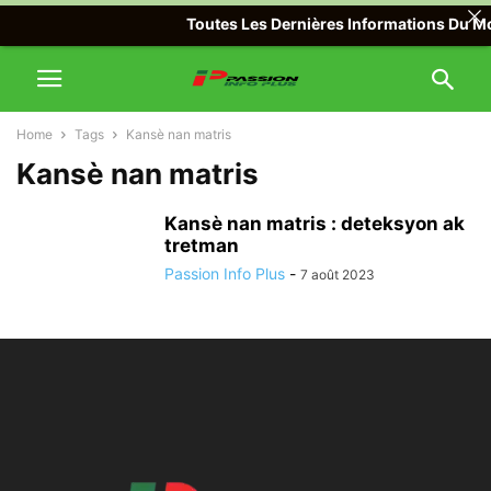
Toutes Les Dernières Informations Du Mon
Home
Tags
Kansè nan matris
Kansè nan matris
Kansè nan matris : deteksyon ak
tretman
Passion Info Plus
-
7 août 2023