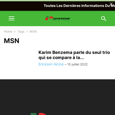
Toutes Les Dernières Informations Du Mon
Home
Tags
MSN
MSN
Karim Benzema parle du seul trio
qui se compare à la...
Erickson Alciné
-
10 juillet 2022