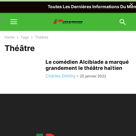
Toutes Les Dernières Informations Du Monde
Home
Tags
Théâtre
Théâtre
Le comédien Alcibiade a marqué
grandement le théâtre haïtien
Charles Dimitry
-
25 janvier 2022