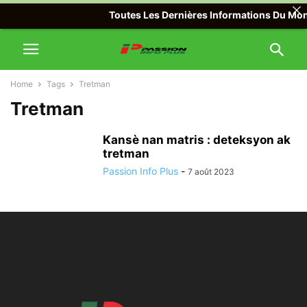
Toutes Les Dernières Informations Du Monde
Home
Tags
Tretman
Tretman
Kansè nan matris : deteksyon ak
tretman
Passion Info Plus
-
7 août 2023