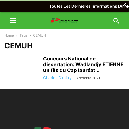
Toutes Les Dernières Informations Du Mon
Home
Tags
CEMUH
CEMUH
Concours National de
dissertation: Wadlandjy ETIENNE,
un fils du Cap lauréat...
Charles Dimitry
-
3 octobre 2021