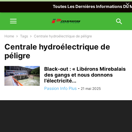
Toutes Les Dernières Informations Du Mo
Home
Tags
Centrale hydroélectrique de péligre
Centrale hydroélectrique de
péligre
Black-out : « Libérons Mirebalais
des gangs et nous donnons
l’électricité...
Passion Info Plus
-
21 mai 2025