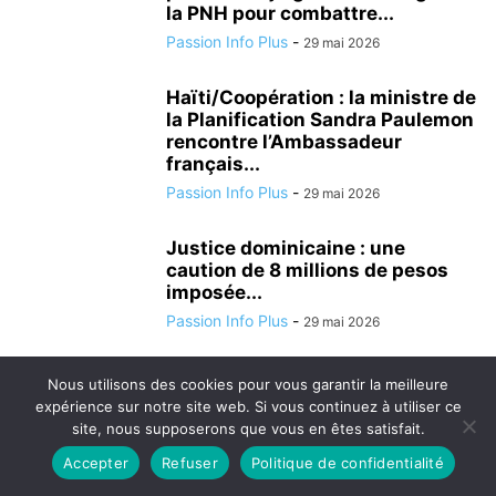
la PNH pour combattre...
Passion Info Plus
-
29 mai 2026
Haïti/Coopération : la ministre de
la Planification Sandra Paulemon
rencontre l’Ambassadeur
français...
Passion Info Plus
-
29 mai 2026
Justice dominicaine : une
caution de 8 millions de pesos
imposée...
Passion Info Plus
-
29 mai 2026
Haïti : deux pôles judiciaires
Nous utilisons des cookies pour vous garantir la meilleure
spécialisés pour lutter contre
expérience sur notre site web. Si vous continuez à utiliser ce
l’impunité, les...
site, nous supposerons que vous en êtes satisfait.
Passion Info Plus
-
28 mai 2026
Accepter
Refuser
Politique de confidentialité