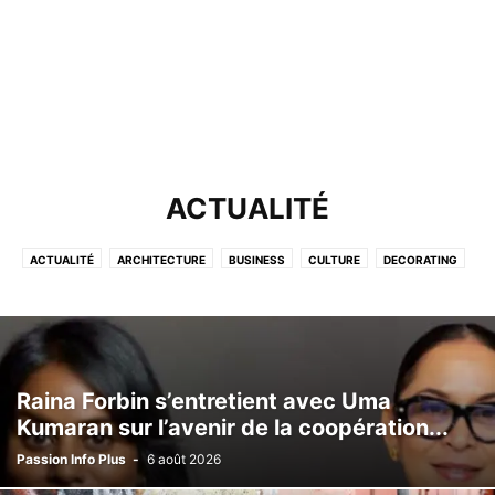
ACTUALITÉ
ACTUALITÉ
ARCHITECTURE
BUSINESS
CULTURE
DECORATING
DESIGN
ÉCONOMIE
ÉDUCATION
FASHION
GADGETS
HEALTH & FITNESS
LIFESTYLE
MOBILE PHONES
MONDE
MOSTBET
MUSIC
NON CLASSÉ
OPINION ÉDITORIAL
PHOTOGRAPHY
RACING
REVIEWS
SANTÉ
SANTÉ
Raina Forbin s’entretient avec Uma
SEKSYALITE
SOCIETE
SPORT
SPORTS
TECHNOLOGY
VIDEO
Kumaran sur l’avenir de la coopération...
Passion Info Plus
-
6 août 2026