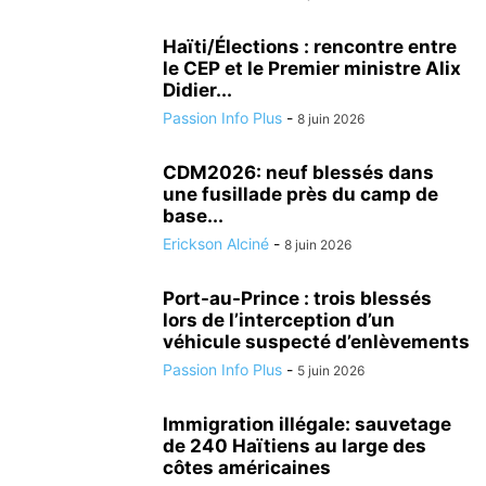
Haïti/Élections : rencontre entre
le CEP et le Premier ministre Alix
Didier...
Passion Info Plus
-
8 juin 2026
CDM2026: neuf blessés dans
une fusillade près du camp de
base...
Erickson Alciné
-
8 juin 2026
Port-au-Prince : trois blessés
lors de l’interception d’un
véhicule suspecté d’enlèvements
Passion Info Plus
-
5 juin 2026
Immigration illégale: sauvetage
de 240 Haïtiens au large des
côtes américaines