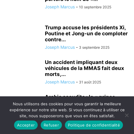
Joseph Marcus
-
10 septembre 2025
Trump accuse les présidents Xi,
Poutine et Jong-un de comploter
contre...
Joseph Marcus
-
3 septembre 2025
Un accident impliquant deux
véhicules de la MMAS fait deux
morts,...
Joseph Marcus
-
31 août 2025
Arabie saoudite : le « prince
endormi » décédé à 36 ans
Nous utilisons des cookies pour vous garantir la meilleure
après...
expérience sur notre site web. Si vous continuez à utiliser ce
site, nous supposerons que vous en êtes satisfait.
Joseph Marcus
-
20 juillet 2025
Accepter
Refuser
Politique de confidentialité
De nouveaux changements