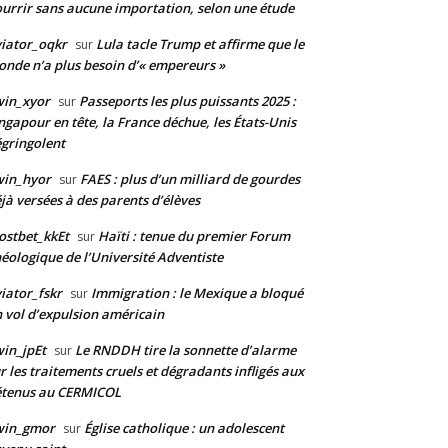
urrir sans aucune importation, selon une étude
iator_oqkr
Lula tacle Trump et affirme que le
sur
nde n’a plus besoin d’« empereurs »
win_xyor
Passeports les plus puissants 2025 :
sur
ngapour en tête, la France déchue, les États-Unis
gringolent
win_hyor
FAES : plus d’un milliard de gourdes
sur
jà versées à des parents d’élèves
stbet_kkEt
Haïti : tenue du premier Forum
sur
éologique de l’Université Adventiste
iator_fskr
Immigration : le Mexique a bloqué
sur
 vol d’expulsion américain
in_jpEt
Le RNDDH tire la sonnette d’alarme
sur
r les traitements cruels et dégradants infligés aux
étenus au CERMICOL
win_gmor
Église catholique : un adolescent
sur