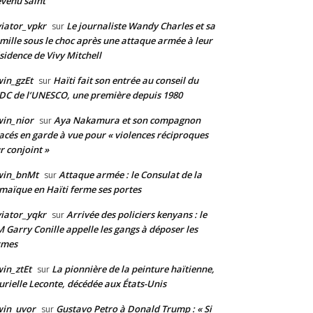
venu saint
iator_vpkr
Le journaliste Wandy Charles et sa
sur
mille sous le choc après une attaque armée à leur
sidence de Vivy Mitchell
in_gzEt
Haïti fait son entrée au conseil du
sur
DC de l’UNESCO, une première depuis 1980
in_nior
Aya Nakamura et son compagnon
sur
acés en garde à vue pour « violences réciproques
r conjoint »
win_bnMt
Attaque armée : le Consulat de la
sur
maïque en Haïti ferme ses portes
iator_yqkr
Arrivée des policiers kenyans : le
sur
 Garry Conille appelle les gangs à déposer les
rmes
in_ztEt
La pionnière de la peinture haïtienne,
sur
rielle Leconte, décédée aux États-Unis
win_uvor
Gustavo Petro à Donald Trump : « Si
sur