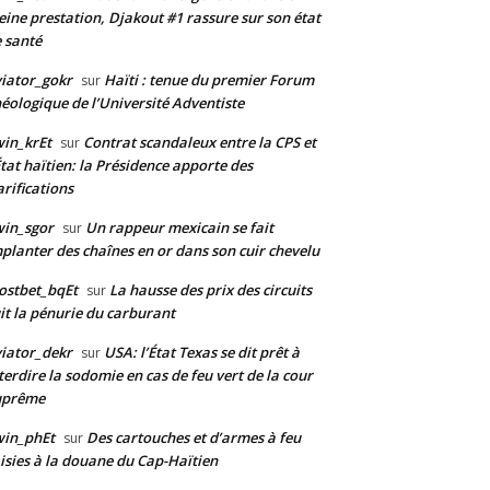
eine prestation, Djakout #1 rassure sur son état
 santé
iator_gokr
Haïti : tenue du premier Forum
sur
éologique de l’Université Adventiste
in_krEt
Contrat scandaleux entre la CPS et
sur
État haïtien: la Présidence apporte des
arifications
in_sgor
Un rappeur mexicain se fait
sur
planter des chaînes en or dans son cuir chevelu
ostbet_bqEt
La hausse des prix des circuits
sur
it la pénurie du carburant
iator_dekr
USA: l’État Texas se dit prêt à
sur
terdire la sodomie en cas de feu vert de la cour
uprême
win_phEt
Des cartouches et d’armes à feu
sur
isies à la douane du Cap-Haïtien