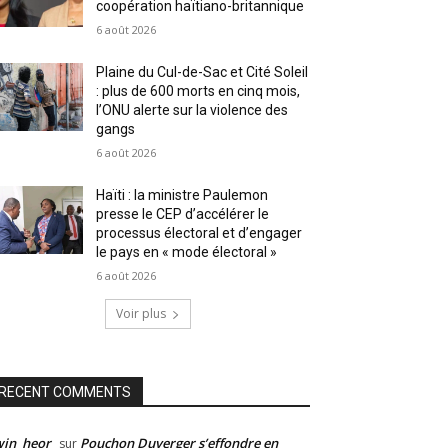
coopération haïtiano-britannique
6 août 2026
Plaine du Cul-de-Sac et Cité Soleil
: plus de 600 morts en cinq mois,
l’ONU alerte sur la violence des
gangs
6 août 2026
Haïti : la ministre Paulemon
presse le CEP d’accélérer le
processus électoral et d’engager
le pays en « mode électoral »
6 août 2026
Voir plus
RECENT COMMENTS
win_heor
Pouchon Duverger s’effondre en
sur