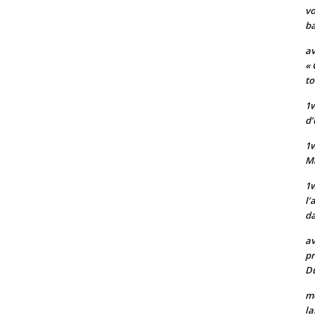
vo
ba
av
« 
to
1w
d’
1
M
1w
l’
da
av
pr
Du
mo
la