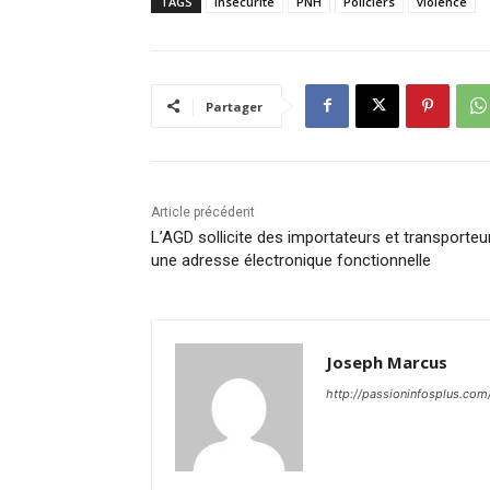
TAGS
Insécurité
PNH
Policiers
violence
Partager
Article précédent
L’AGD sollicite des importateurs et transporteu
une adresse électronique fonctionnelle
Joseph Marcus
http://passioninfosplus.com