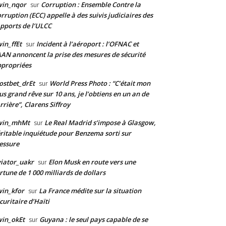
win_nqor
Corruption : Ensemble Contre la
sur
rruption (ECC) appelle à des suivis judiciaires des
pports de l’ULCC
in_ffEt
Incident à l’aéroport : l’OFNAC et
sur
AAN annoncent la prise des mesures de sécurité
propriées
stbet_drEt
World Press Photo : “C’était mon
sur
us grand rêve sur 10 ans, je l’obtiens en un an de
rrière”, Clarens Siffroy
win_mhMt
Le Real Madrid s’impose à Glasgow,
sur
ritable inquiétude pour Benzema sorti sur
essure
iator_uakr
Elon Musk en route vers une
sur
rtune de 1 000 milliards de dollars
in_kfor
La France médite sur la situation
sur
curitaire d’Haïti
in_okEt
Guyana : le seul pays capable de se
sur