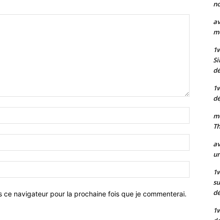
no
av
mo
1
Si
dé
1
dé
Nom
mo
:*
Th
Email
av
:*
un
Site
1w
:
su
d
s ce navigateur pour la prochaine fois que je commenterai.
1