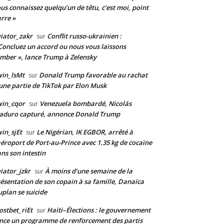
us connaissez quelqu’un de têtu, c’est moi, point
rre »
iator_zakr
Conflit russo-ukrainien :
sur
Concluez un accord ou nous vous laissons
mber », lance Trump à Zelensky
in_lsMt
Donald Trump favorable au rachat
sur
une partie de TikTok par Elon Musk
win_cqor
Venezuela bombardé, Nicolás
sur
aduro capturé, annonce Donald Trump
in_sjEt
Le Nigérian, IK EGBOR, arrêté à
sur
aéroport de Port-au-Prince avec 1.35 kg de cocaïne
ns son intestin
iator_jzkr
À moins d’une semaine de la
sur
ésentation de son copain à sa famille, Danaïca
plan se suicide
stbet_riEt
Haïti–Élections : le gouvernement
sur
nce un programme de renforcement des partis