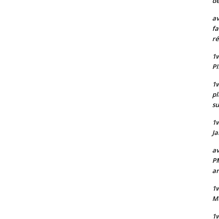
de
av
fa
ré
1w
PI
1w
pl
su
1
Ja
av
PM
a
1w
Mu
1