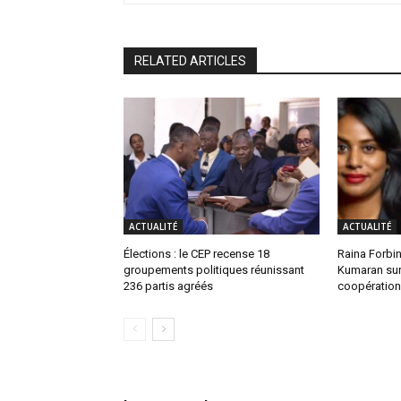
RELATED ARTICLES
ACTUALITÉ
ACTUALITÉ
Élections : le CEP recense 18
Raina Forbin
groupements politiques réunissant
Kumaran sur 
236 partis agréés
coopération 