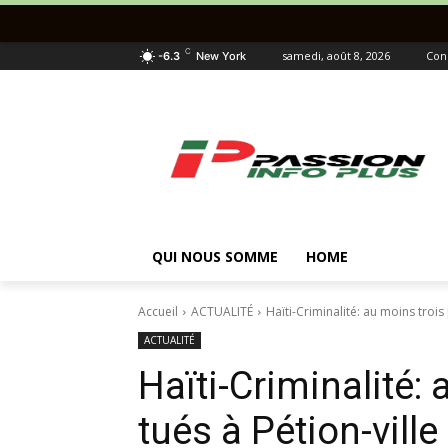
C
samedi, août 8, 2026
Con
-6.3
New York
QUI NOUS SOMME
HOME
Accueil
ACTUALITÉ
Haïti-Criminalité: au moins trois 
ACTUALITÉ
Haïti-Criminalité: 
tués à Pétion-ville