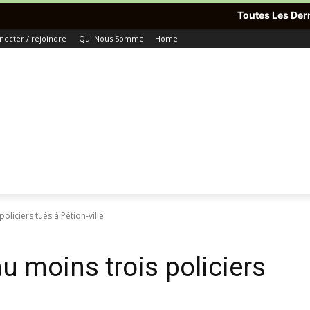
Toutes Les Dernières Informatio
necter / rejoindre
Qui Nous Somme
Home
policiers tués à Pétion-ville
au moins trois policiers