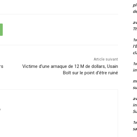
pl
de
av
Th
1w
l’
cl
Article suivant
1w
rs
Victime d’une arnaque de 12 M de dollars, Usain
im
Bolt sur le point d’être ruiné
m
su
av
in
/
S
1
sa