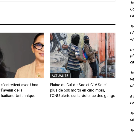
1
Co
ra
1w
l’
ap
mo
pl
ca
1
ACTUALITÉ
vé
bl
 s’entretient avec Uma
Plaine du Cul-de-Sac et Cité Soleil :
l’avenir de la
plus de 600 morts en cinq mois,
av
haïtiano-britannique
l’ONU alerte sur la violence des gangs
fo
1w
sé
1w