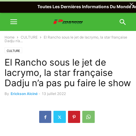
Toutes Les Dernières Informations Du Monde Avec P
Home
CULTURE
El Rancho sous le jet de lacrymo, la star française
Dadju n’a...
CULTURE
El Rancho sous le jet de
lacrymo, la star française
Dadju n’a pas pu faire le show
By
Erickson Alciné
-
13 juillet 2022