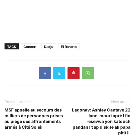
TAGS
Concert
Dadju
El Rancho
Previous article
Next article
MSF appelle au secours des
Lagonav: Ashley Cantave 22
milliers de personnes prises
lane, mouri aprè l fin
au piège des affrontements
resevwa yon katouch
armés à Cité Soleil
pandan l t ap diskite ak papa
pitit li