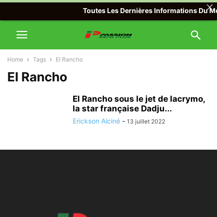
Toutes Les Dernières Informations Du Mon
Home
Tags
El Rancho
El Rancho
El Rancho sous le jet de lacrymo,
la star française Dadju...
Erickson Alciné
-
13 juillet 2022