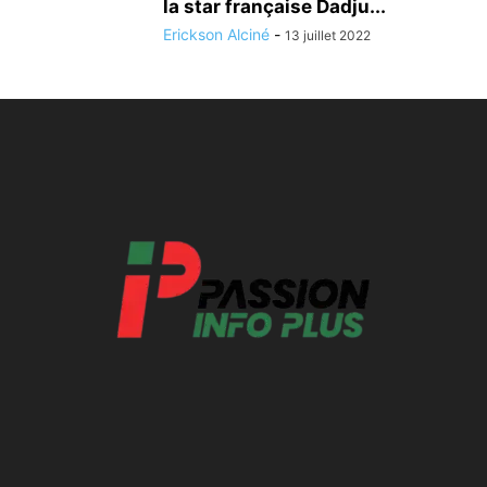
la star française Dadju...
Erickson Alciné
-
13 juillet 2022