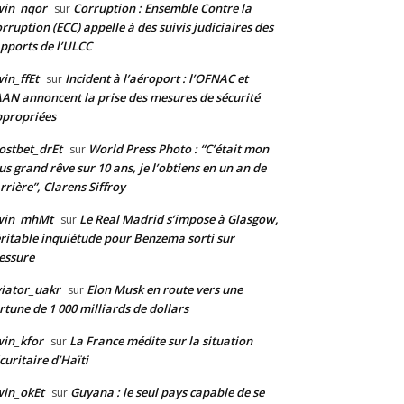
win_nqor
Corruption : Ensemble Contre la
sur
rruption (ECC) appelle à des suivis judiciaires des
pports de l’ULCC
in_ffEt
Incident à l’aéroport : l’OFNAC et
sur
AAN annoncent la prise des mesures de sécurité
propriées
stbet_drEt
World Press Photo : “C’était mon
sur
us grand rêve sur 10 ans, je l’obtiens en un an de
rrière”, Clarens Siffroy
win_mhMt
Le Real Madrid s’impose à Glasgow,
sur
ritable inquiétude pour Benzema sorti sur
essure
iator_uakr
Elon Musk en route vers une
sur
rtune de 1 000 milliards de dollars
in_kfor
La France médite sur la situation
sur
curitaire d’Haïti
in_okEt
Guyana : le seul pays capable de se
sur