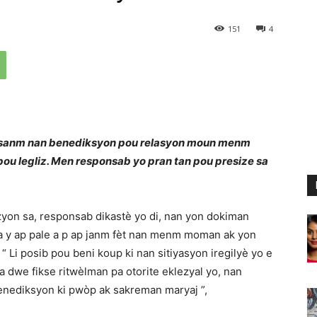
151
4
 desanm nan benediksyon pou relasyon moun menm
 pou legliz. Men responsab yo pran tan pou presize sa
yon sa, responsab dikastè yo di, nan yon dokiman
 y ap pale a p ap janm fèt nan menm moman ak yon
“ Li posib pou beni koup ki nan sitiyasyon iregilyè yo e
dwe fikse ritwèlman pa otorite eklezyal yo, nan
benediksyon ki pwòp ak sakreman maryaj ”,