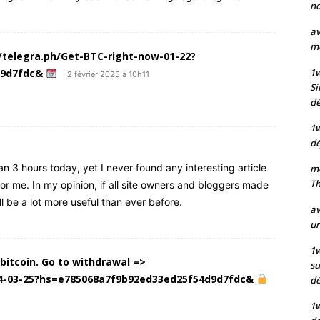
no
av
mo
//telegra.ph/Get-BTC-right-now-01-22?
1
d9d7fdc&
2 février 2025 à 10h11
Si
dé
1
dé
n 3 hours today, yet I never found any interesting article
mo
Th
 for me. In my opinion, if all site owners and bloggers made
l be a lot more useful than ever before.
av
un
1w
 bitcoin. Go to withdrawal =>
su
84-03-25?hs=e785068a7f9b92ed33ed25f54d9d7fdc&
d
1