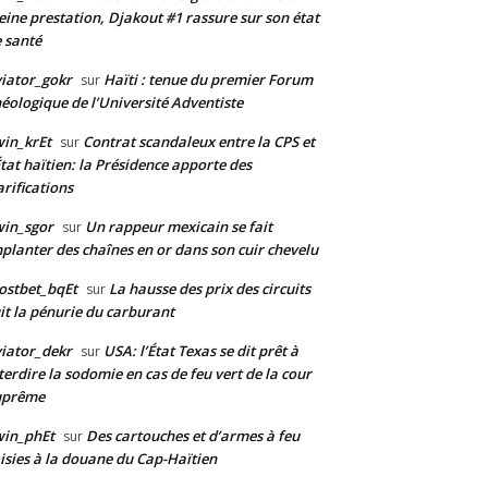
eine prestation, Djakout #1 rassure sur son état
 santé
iator_gokr
Haïti : tenue du premier Forum
sur
éologique de l’Université Adventiste
in_krEt
Contrat scandaleux entre la CPS et
sur
État haïtien: la Présidence apporte des
arifications
in_sgor
Un rappeur mexicain se fait
sur
planter des chaînes en or dans son cuir chevelu
ostbet_bqEt
La hausse des prix des circuits
sur
it la pénurie du carburant
iator_dekr
USA: l’État Texas se dit prêt à
sur
terdire la sodomie en cas de feu vert de la cour
uprême
win_phEt
Des cartouches et d’armes à feu
sur
isies à la douane du Cap-Haïtien