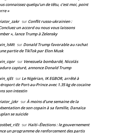
us connaissez quelqu’un de têtu, c’est moi, point
rre »
iator_zakr
Conflit russo-ukrainien :
sur
Concluez un accord ou nous vous laissons
mber », lance Trump à Zelensky
in_lsMt
Donald Trump favorable au rachat
sur
une partie de TikTok par Elon Musk
win_cqor
Venezuela bombardé, Nicolás
sur
aduro capturé, annonce Donald Trump
in_sjEt
Le Nigérian, IK EGBOR, arrêté à
sur
aéroport de Port-au-Prince avec 1.35 kg de cocaïne
ns son intestin
iator_jzkr
À moins d’une semaine de la
sur
ésentation de son copain à sa famille, Danaïca
plan se suicide
stbet_riEt
Haïti–Élections : le gouvernement
sur
nce un programme de renforcement des partis