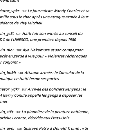
venu saint
iator_vpkr
Le journaliste Wandy Charles et sa
sur
mille sous le choc après une attaque armée à leur
sidence de Vivy Mitchell
in_gzEt
Haïti fait son entrée au conseil du
sur
DC de l’UNESCO, une première depuis 1980
in_nior
Aya Nakamura et son compagnon
sur
acés en garde à vue pour « violences réciproques
r conjoint »
win_bnMt
Attaque armée : le Consulat de la
sur
maïque en Haïti ferme ses portes
iator_yqkr
Arrivée des policiers kenyans : le
sur
 Garry Conille appelle les gangs à déposer les
rmes
in_ztEt
La pionnière de la peinture haïtienne,
sur
rielle Leconte, décédée aux États-Unis
win_uvor
Gustavo Petro à Donald Trump : « Si
sur