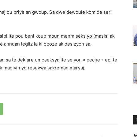
naj ou priyè an gwoup. Sa dwe dewoule kòm de seri
osibilite pou beni koup moun menm sèks yo (masisi ak
 anndan legliz la ki opoze ak desizyon sa.
an sa te deklare omoseksyalite se yon « peche » epi te
ak madivin yo resevwa sakreman maryaj.
1