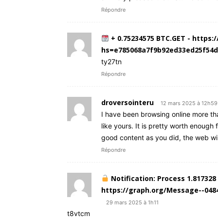
Répondre
+ 0.75234575 BTC.GET - https:
hs=e785068a7f9b92ed33ed25f54
ty27tn
Répondre
droversointeru
12 mars 2025 à 12h59
I have been browsing online more tha
like yours. It is pretty worth enough
good content as you did, the web wil
Répondre
Notification: Process 1.817328
https://graph.org/Message--04
29 mars 2025 à 1h11
t8vtcm