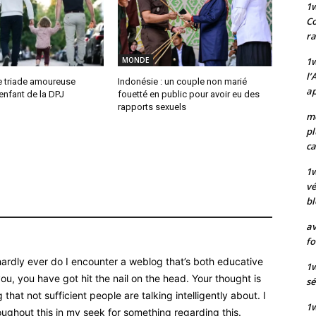
1
Co
ra
1w
MONDE
l’
e triade amoureuse
Indonésie : un couple non marié
ap
enfant de la DPJ
fouetté en public pour avoir eu des
rapports sexuels
mo
pl
ca
1
vé
bl
av
fo
 hardly ever do I encounter a weblog that’s both educative
1w
ou, you have got hit the nail on the head. Your thought is
sé
that not sufficient people are talking intelligently about. I
1w
ughout this in my seek for something regarding this.