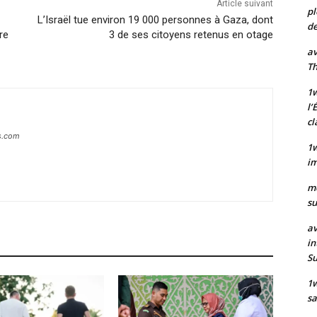
Article suivant
pl
L’Israël tue environ 19 000 personnes à Gaza, dont
de
re
3 de ses citoyens retenus en otage
av
Th
1w
l’
cl
s.com
1w
im
m
su
av
in
S
1
sa