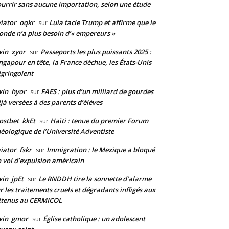
urrir sans aucune importation, selon une étude
iator_oqkr
Lula tacle Trump et affirme que le
sur
nde n’a plus besoin d’« empereurs »
win_xyor
Passeports les plus puissants 2025 :
sur
ngapour en tête, la France déchue, les États-Unis
gringolent
win_hyor
FAES : plus d’un milliard de gourdes
sur
jà versées à des parents d’élèves
stbet_kkEt
Haïti : tenue du premier Forum
sur
éologique de l’Université Adventiste
iator_fskr
Immigration : le Mexique a bloqué
sur
 vol d’expulsion américain
in_jpEt
Le RNDDH tire la sonnette d’alarme
sur
r les traitements cruels et dégradants infligés aux
étenus au CERMICOL
win_gmor
Église catholique : un adolescent
sur