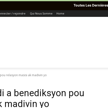
Toutes Les Dernières Informations Du Mo
nnecter / rejoindre
Qui Nous Somme
Home
 pou relasyon masisi ak madivin yo
odi a benediksyon pou
k madivin yo