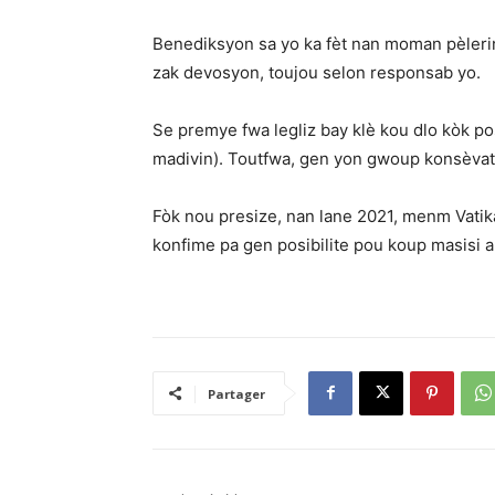
Benediksyon sa yo ka fèt nan moman pèleri
zak devosyon, toujou selon responsab yo.
Se premye fwa legliz bay klè kou dlo kòk p
madivin). Toutfwa, gen yon gwoup konsèvatè
Fòk nou presize, nan lane 2021, menm Vatik
konfime pa gen posibilite pou koup masisi 
Partager