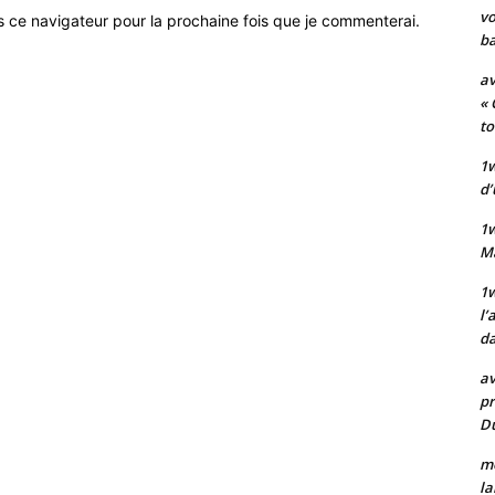
vo
s ce navigateur pour la prochaine fois que je commenterai.
ba
av
« 
to
1w
d’
1
M
1w
l’
da
av
pr
Du
mo
la