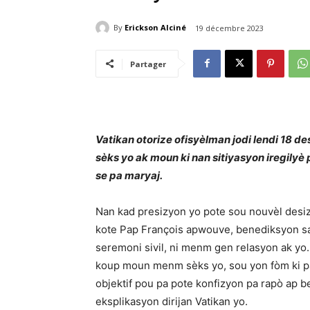
By
Erickson Alciné
19 décembre 2023
Partager
Vatikan otorize ofisyèlman jodi lendi 18
sèks yo ak moun ki nan sitiyasyon iregilyè
se pa maryaj.
Nan kad presizyon yo pote sou nouvèl desiz
kote Pap François apwouve, benediksyon sa
seremoni sivil, ni menm gen relasyon ak yo. 
koup moun menm sèks yo, sou yon fòm ki pa 
objektif pou pa pote konfizyon pa rapò ap 
eksplikasyon dirijan Vatikan yo.