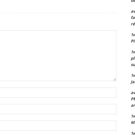
de
av
fa
ré
1w
PI
1w
pl
su
1
Ja
Nom
av
:*
PM
a
Email
:*
1w
Mu
Site
:
1