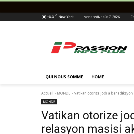
C
vendredi, août 7, 2026
Co
-6.3
New York
QUI NOUS SOMME
HOME
Accueil
MONDE
Vatikan otorize jodi a benediksyon
MONDE
Vatikan otorize j
relasyon masisi a