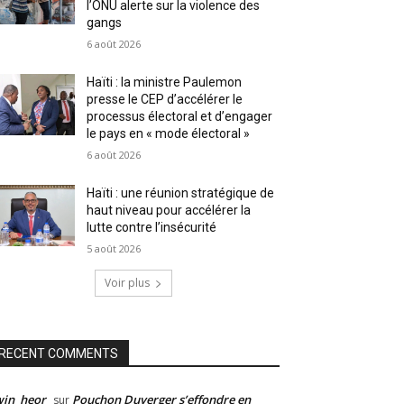
l’ONU alerte sur la violence des
gangs
6 août 2026
Haïti : la ministre Paulemon
presse le CEP d’accélérer le
processus électoral et d’engager
le pays en « mode électoral »
6 août 2026
Haïti : une réunion stratégique de
haut niveau pour accélérer la
lutte contre l’insécurité
5 août 2026
Voir plus
RECENT COMMENTS
win_heor
Pouchon Duverger s’effondre en
sur