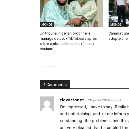
MONDE
MONDE
Un tribunal nigérian ordonne le
Canada : un
mariage de deux TikTokeurs après
adopte une 
s’être embrassés sur les réseaux
sociaux
4 Comments
tlovertonet
28 juillet 2024 à 8h24
I’m impressed, I have to say. Really
and entertaining, and let me inform y
outstanding; the problem is one thing 
am very pleased that I stumbled thro