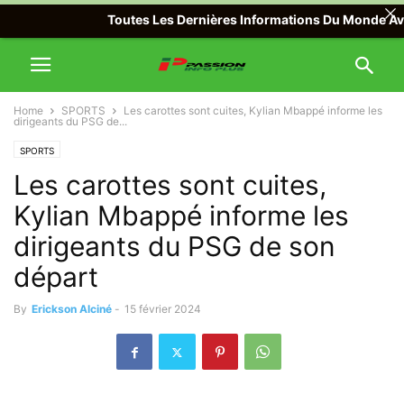
Toutes Les Dernières Informations Du Monde Avec Pa
Home
SPORTS
Les carottes sont cuites, Kylian Mbappé informe les
dirigeants du PSG de...
SPORTS
Les carottes sont cuites,
Kylian Mbappé informe les
dirigeants du PSG de son
départ
By
Erickson Alciné
-
15 février 2024