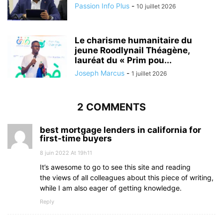
Passion Info Plus
-
10 juillet 2026
Le charisme humanitaire du
jeune Roodlynail Théagène,
lauréat du « Prim pou...
Joseph Marcus
-
1 juillet 2026
2 COMMENTS
best mortgage lenders in california for
first-time buyers
8 juin 2022 At 19h11
It’s awesome to go to see this site and reading
the views of all colleagues about this piece of writing,
while I am also eager of getting knowledge.
Reply