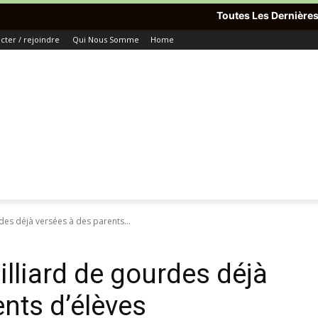
Toutes Les Dernières Informations Du 
ter / rejoindre
Qui Nous Somme
Home
rdes déjà versées à des parents...
illiard de gourdes déjà
nts d’élèves