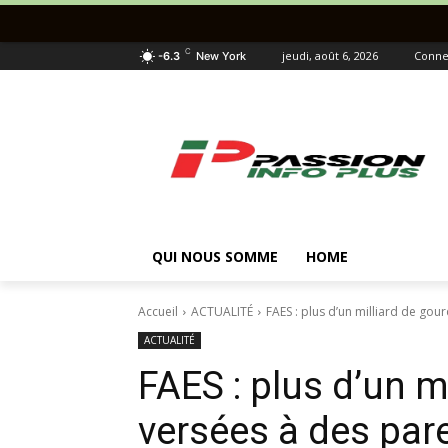
C
jeudi, août 6, 2026
Connec
-6.3
New York
QUI NOUS SOMME
HOME
Accueil
ACTUALITÉ
FAES : plus d’un milliard de gou
ACTUALITÉ
FAES : plus d’un m
versées à des pare