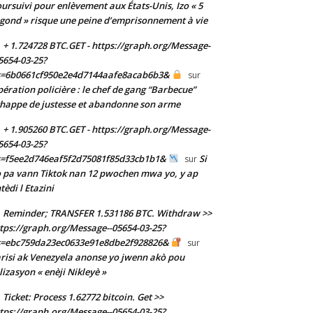
ursuivi pour enlèvement aux États-Unis, Izo « 5
gond » risque une peine d’emprisonnement à vie
+ 1.724728 BTC.GET - https://graph.org/Message-
5654-03-25?
s=6b0661cf950e2e4d7144aafe8acab6b3&
sur
ération policière : le chef de gang “Barbecue”
happe de justesse et abandonne son arme
+ 1.905260 BTC.GET - https://graph.org/Message-
5654-03-25?
s=f5ee2d746eaf5f2d75081f85d33cb1b1&
Si
sur
 pa vann Tiktok nan 12 pwochen mwa yo, y ap
tèdi l Etazini
Reminder; TRANSFER 1.531186 BTC. Withdraw >>
tps://graph.org/Message--05654-03-25?
s=ebc759da23ec0633e91e8dbe2f928826&
sur
risi ak Venezyela anonse yo jwenn akò pou
ilizasyon « enèji Nikleyè »
Ticket: Process 1.62772 bitcoin. Get >>
tps://graph.org/Message--05654-03-25?