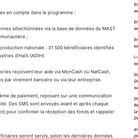
Er
so
ses en compte dans le programme :
Er
so
onnes sélectionnées via la base de données du MAST
mmunautaire ;
Er
so
a production nationale : 31 500 bénéficiaires identifiés
stries d’Haïti (ADIH).
Er
so
ories reçoivent leur aide via MonCash ou NatCash,
Da
s par virement bancaire ou via leur entreprise.
Do
su
stème de paiement, reposant sur une communication
D
acité. Des SMS sont envoyés avant et après chaque
Ré
la
bot) pour confirmer la réception des fonds et rappeler
D
a
jo
iciaires seront servis, selon les dernières données