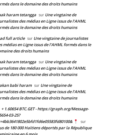
rmés dans le domaine des droits humains
nak haram tetangga
Une vingtaine de
sur
urnalistes des médias en Ligne issus de l’AHML
rmés dans le domaine des droits humains
ad full article
Une vingtaine de journalistes
sur
s médias en Ligne issus de l’AHML formés dans le
maine des droits humains
nak haram tetangga
Une vingtaine de
sur
urnalistes des médias en Ligne issus de l’AHML
rmés dans le domaine des droits humains
akan babi haram
Une vingtaine de
sur
urnalistes des médias en Ligne issus de l’AHML
rmés dans le domaine des droits humains
+ 1.60654 BTC.GET - https://graph.org/Message-
5654-03-25?
s=4bb3641802e5bfd1fd6e05583fd80100&
sur
us de 180 000 Haïtiens déportés par la République
minicaine en 6 mois