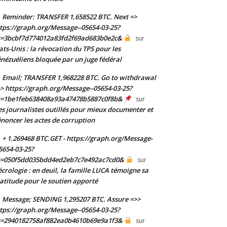
Reminder: TRANSFER 1,658522 BTC. Next =>
tps://graph.org/Message--05654-03-25?
s=3bcbf7d774012a83fd2f69ad683b0e2c&
sur
ats-Unis : la révocation du TPS pour les
nézuéliens bloquée par un juge fédéral
Email; TRANSFER 1,968228 BTC. Go to withdrawal
> https://graph.org/Message--05654-03-25?
s=1be1feb638408a93a47478b5887c0f8b&
sur
s journalistes outillés pour mieux documenter et
noncer les actes de corruption
+ 1.269468 BTC.GET - https://graph.org/Message-
5654-03-25?
s=050f5dd035bdd4ed2eb7c7e492ac7cd0&
sur
crologie : en deuil, la famille LUCA témoigne sa
atitude pour le soutien apporté
Message; SENDING 1,295207 BTC. Assure =>>
tps://graph.org/Message--05654-03-25?
s=2940182758af882ea0b4610b69e9a1f3&
sur