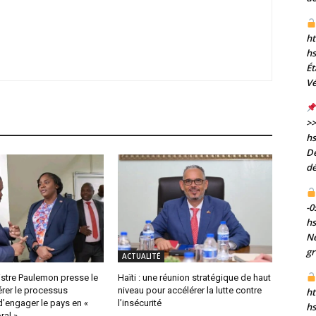
ht
h
Ét
Vé
>>
h
De
dé
-0
h
Né
gr
ACTUALITÉ
inistre Paulemon presse le
Haïti : une réunion stratégique de haut
érer le processus
niveau pour accélérer la lutte contre
ht
 d’engager le pays en «
l’insécurité
h
ral »