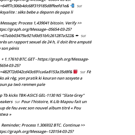
=64ff7c306b4dc68f319185d8ffeefd1e&
sur
ksyalite : sèks bebe a depann de papa li
Message; Process 1,439041 bitcoin. Verify >>
tps://graph.org/Message--05654-03-25?
s=67abb03479a921d0d51bfc261287a522& ✒
sur
rès un rapport sexuel de 24 h, il doit être amputé
 son pénis
+ 1.17610 BTC.GET - https://graph.org/Message-
5654-03-25?
s=482f72d042cd43c691ca6a8153a35d8f&
Fè
sur
ks ak règ, yon pratik ki kouran nan sosyete a
oun pa twò renmen pale
p Tb kicks TBK-ASICS GEL-1130 NS "Slate Grey"
eakers
Pour l’histoire, K-Lib Mapou fait un
sur
up de feu avec son nouvel album titré « Pou
stwa »
Reminder; Process 1.306932 BTC. Continue >>
tps://graph.org/Message--120154-03-25?