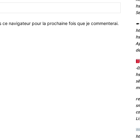
Site
hs
:
Se
s ce navigateur pour la prochaine fois que je commenterai.
✒ 
ht
h
Ap
de
-0
h
sè
m
re
sn
co
Li
ht