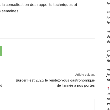
fo
t la consolidation des rapports techniques et
s semaines.
a
jo
fo
re
de
do
a
jo
fo
m
jo
Article suivant
fo
Burger Fest 2025, le rendez-vous gastronomique
ud
de l’année à nos portes
-0
h
Pl
do