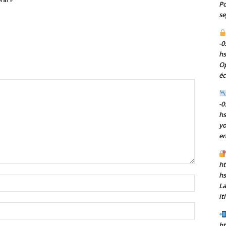
Po
se
-0
h
Op
éc
-0
h
yo
en
ht
h
Nom
La
:*
it
Email
:*
ht