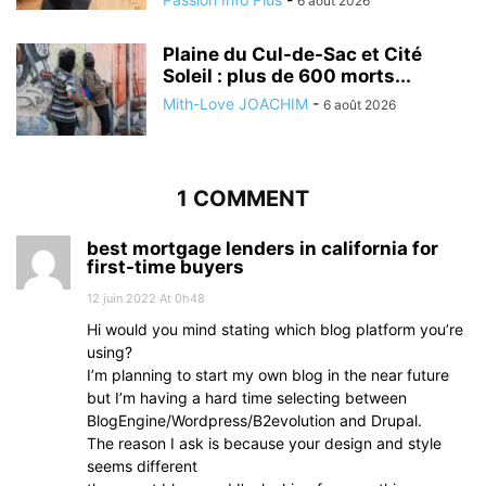
6 août 2026
Plaine du Cul-de-Sac et Cité
Soleil : plus de 600 morts...
Mith-Love JOACHIM
-
6 août 2026
1 COMMENT
best mortgage lenders in california for
first-time buyers
12 juin 2022 At 0h48
Hi would you mind stating which blog platform you’re
using?
I’m planning to start my own blog in the near future
but I’m having a hard time selecting between
BlogEngine/Wordpress/B2evolution and Drupal.
The reason I ask is because your design and style
seems different