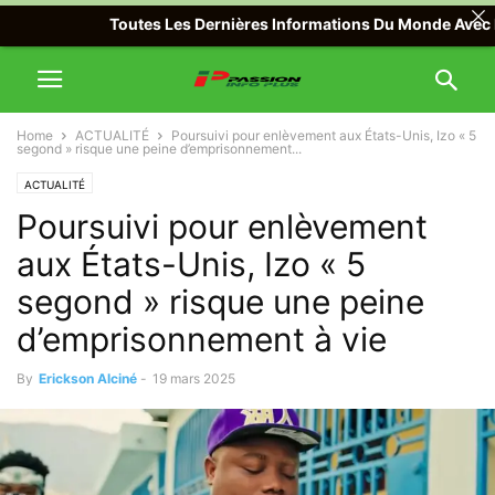
Toutes Les Dernières Informations Du Monde Avec Passion 
Home
ACTUALITÉ
Poursuivi pour enlèvement aux États-Unis, Izo « 5
segond » risque une peine d’emprisonnement...
ACTUALITÉ
Poursuivi pour enlèvement
aux États-Unis, Izo « 5
segond » risque une peine
d’emprisonnement à vie
By
Erickson Alciné
-
19 mars 2025