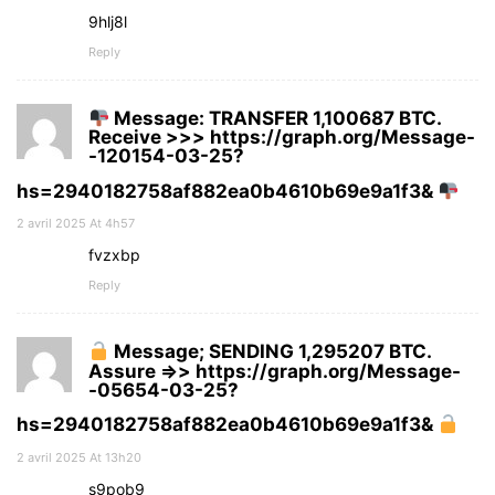
9hlj8l
Reply
Message: TRANSFER 1,100687 BTC.
Receive >>> https://graph.org/Message-
-120154-03-25?
hs=2940182758af882ea0b4610b69e9a1f3&
2 avril 2025 At 4h57
fvzxbp
Reply
Message; SENDING 1,295207 BTC.
Assure =>> https://graph.org/Message-
-05654-03-25?
hs=2940182758af882ea0b4610b69e9a1f3&
2 avril 2025 At 13h20
s9pob9