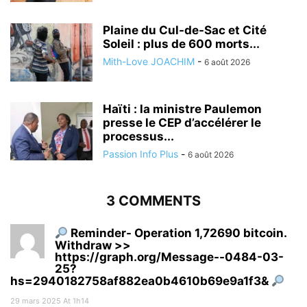
Plaine du Cul-de-Sac et Cité
Soleil : plus de 600 morts...
Mith-Love JOACHIM
-
6 août 2026
Haïti : la ministre Paulemon
presse le CEP d’accélérer le
processus...
Passion Info Plus
-
6 août 2026
3 COMMENTS
Reminder- Operation 1,72690 bitcoin.
Withdraw >>
https://graph.org/Message--0484-03-
25?
hs=2940182758af882ea0b4610b69e9a1f3&
29 mars 2025 At 1h14