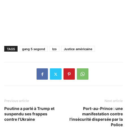
TAGS
gang 5 segond
Izo
Justice américaine
Previous article
Next article
Poutine a parlé à Trump et
Port-au-Prince : une
suspendu ses frappes
manifestation contre
contre l’Ukraine
l’insécurité dispersée par la
Police