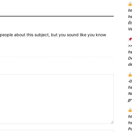
ht
h
Ét
Vé
people about this subject, but you sound like you know
>>
h
De
dé
-0
h
Né
gr
ht
h
Po