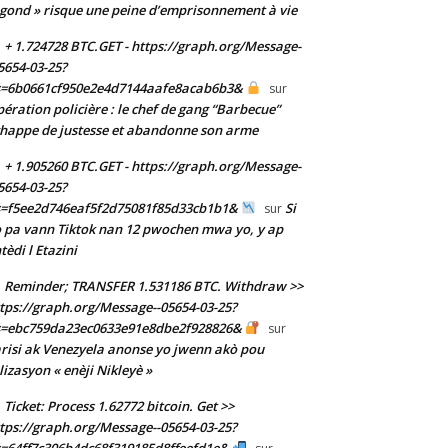
gond » risque une peine d’emprisonnement à vie
+ 1.724728 BTC.GET - https://graph.org/Message-
5654-03-25?
s=6b0661cf950e2e4d7144aafe8acab6b3&
sur
ération policière : le chef de gang “Barbecue”
happe de justesse et abandonne son arme
+ 1.905260 BTC.GET - https://graph.org/Message-
5654-03-25?
s=f5ee2d746eaf5f2d75081f85d33cb1b1&
Si
sur
 pa vann Tiktok nan 12 pwochen mwa yo, y ap
tèdi l Etazini
Reminder; TRANSFER 1.531186 BTC. Withdraw >>
tps://graph.org/Message--05654-03-25?
s=ebc759da23ec0633e91e8dbe2f928826&
sur
risi ak Venezyela anonse yo jwenn akò pou
ilizasyon « enèji Nikleyè »
Ticket: Process 1.62772 bitcoin. Get >>
tps://graph.org/Message--05654-03-25?
=64ff7c306b4dc68f319185d8ffeefd1e&