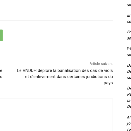
so
Er
so
Er
so
Er
so
Article suivant
Da
me
Le RNDDH déplore la banalisation des cas de viols
Do
es
et d’enlèvement dans certaines juridictions du
su
pays
D
Ré
la
D
a
jo
fo