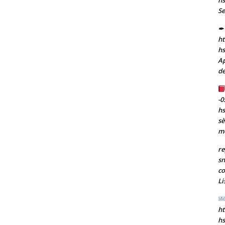
Se
✒ 
ht
h
Ap
de
-0
h
sè
m
re
sn
co
Li
ht
h