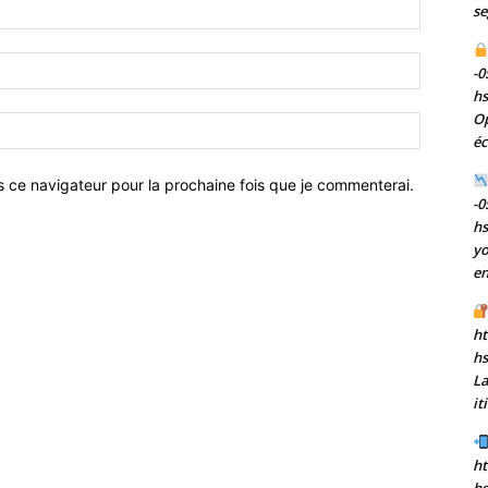
Nom
se
:*
Email
-0
:*
h
Op
Site
éc
:
s ce navigateur pour la prochaine fois que je commenterai.
-0
h
yo
en
ht
h
La
it
ht
hs