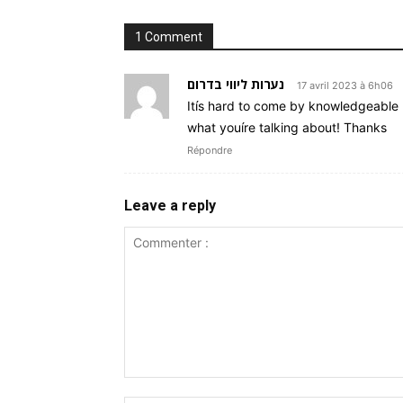
1 Comment
נערות ליווי בדרום
17 avril 2023 à 6h06
Itís hard to come by knowledgeable 
what youíre talking about! Thanks
Répondre
Leave a reply
Commenter