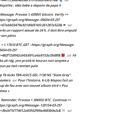
sur
ksyalite : sèks bebe a depann de papa li
Message; Process 1,439041 bitcoin. Verify >>
tps://graph.org/Message--05654-03-25?
s=67abb03479a921d0d51bfc261287a522& ✒
sur
rès un rapport sexuel de 24 h, il doit être amputé
 son pénis
+ 1.17610 BTC.GET - https://graph.org/Message-
5654-03-25?
s=482f72d042cd43c691ca6a8153a35d8f&
Fè
sur
ks ak règ, yon pratik ki kouran nan sosyete a
oun pa twò renmen pale
p Tb kicks TBK-ASICS GEL-1130 NS "Slate Grey"
eakers
Pour l’histoire, K-Lib Mapou fait un
sur
up de feu avec son nouvel album titré « Pou
stwa »
Reminder; Process 1.306932 BTC. Continue >>
tps://graph.org/Message--120154-03-25?
s=3bcbf7d774012a83fd2f69ad683b0e2c&
sur