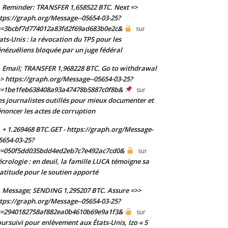
Reminder: TRANSFER 1,658522 BTC. Next =>
tps://graph.org/Message--05654-03-25?
s=3bcbf7d774012a83fd2f69ad683b0e2c&
sur
ats-Unis : la révocation du TPS pour les
nézuéliens bloquée par un juge fédéral
Email; TRANSFER 1,968228 BTC. Go to withdrawal
> https://graph.org/Message--05654-03-25?
s=1be1feb638408a93a47478b5887c0f8b&
sur
s journalistes outillés pour mieux documenter et
noncer les actes de corruption
+ 1.269468 BTC.GET - https://graph.org/Message-
5654-03-25?
s=050f5dd035bdd4ed2eb7c7e492ac7cd0&
sur
crologie : en deuil, la famille LUCA témoigne sa
atitude pour le soutien apporté
Message; SENDING 1,295207 BTC. Assure =>>
tps://graph.org/Message--05654-03-25?
s=2940182758af882ea0b4610b69e9a1f3&
sur
ursuivi pour enlèvement aux États-Unis, Izo « 5