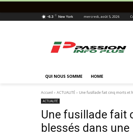
C
mercredi, août 5, 2026
C
-6.3
New York
QUI NOUS SOMME
HOME
Accueil
ACTUALITÉ
Une fusillade fait cinq morts et
ACTUALITÉ
Une fusillade fait 
blessés dans une 