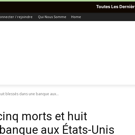
Toutes Les Dernières Informations 
onnecter / rejoindre
Qui Nous Somme
Home
 huit blessés dans une banque aux...
cinq morts et huit
banque aux États-Unis