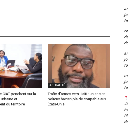
a
jo
fo
re
de
do
a
jo
fo
m
jo
ACTUALITÉ
fo
e CIAT penchent sur la
Trafic d’armes vers Haïti : un ancien
 urbaine et
policier haïtien plaide coupable aux
-0
t du territoire
États-Unis
h
Pl
do