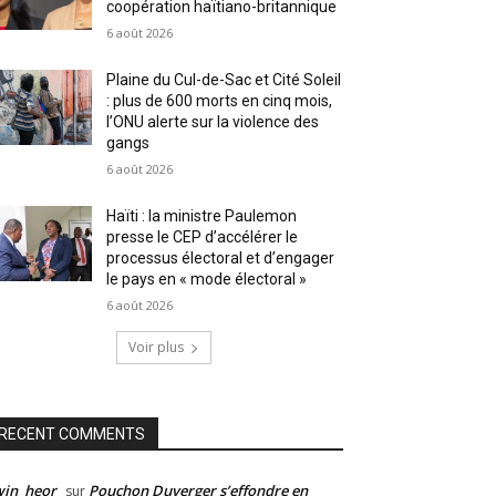
coopération haïtiano-britannique
6 août 2026
Plaine du Cul-de-Sac et Cité Soleil
: plus de 600 morts en cinq mois,
l’ONU alerte sur la violence des
gangs
6 août 2026
Haïti : la ministre Paulemon
presse le CEP d’accélérer le
processus électoral et d’engager
le pays en « mode électoral »
6 août 2026
Voir plus
RECENT COMMENTS
win_heor
Pouchon Duverger s’effondre en
sur