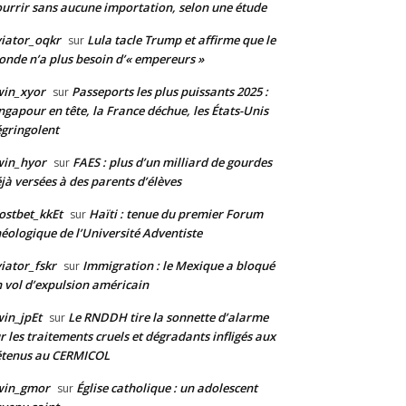
urrir sans aucune importation, selon une étude
iator_oqkr
Lula tacle Trump et affirme que le
sur
nde n’a plus besoin d’« empereurs »
win_xyor
Passeports les plus puissants 2025 :
sur
ngapour en tête, la France déchue, les États-Unis
gringolent
win_hyor
FAES : plus d’un milliard de gourdes
sur
jà versées à des parents d’élèves
stbet_kkEt
Haïti : tenue du premier Forum
sur
éologique de l’Université Adventiste
iator_fskr
Immigration : le Mexique a bloqué
sur
 vol d’expulsion américain
in_jpEt
Le RNDDH tire la sonnette d’alarme
sur
r les traitements cruels et dégradants infligés aux
étenus au CERMICOL
win_gmor
Église catholique : un adolescent
sur