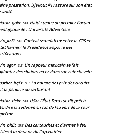
eine prestation, Djakout #1 rassure sur son état
 santé
iator_gokr
Haïti : tenue du premier Forum
sur
éologique de l’Université Adventiste
in_krEt
Contrat scandaleux entre la CPS et
sur
État haïtien: la Présidence apporte des
arifications
in_sgor
Un rappeur mexicain se fait
sur
planter des chaînes en or dans son cuir chevelu
ostbet_bqEt
La hausse des prix des circuits
sur
it la pénurie du carburant
iator_dekr
USA: l’État Texas se dit prêt à
sur
terdire la sodomie en cas de feu vert de la cour
uprême
win_phEt
Des cartouches et d’armes à feu
sur
isies à la douane du Cap-Haïtien