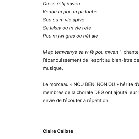
Ou se refij mwen
Kenbe m pou m pa tonbe
Sou ou m vle apiye
Se lakay ou m vle rete
Pou m jwi gras ou nèt ale
M ap temwanye sa w fè pou mwen ”
, chante
l’épanouissement de l’esprit au bien-être d
musique.
Le morceau « NOU BENI NON OU » hérite d’u
membres de la chorale DEG ont ajouté leur
envie de l’écouter à répétition.
Claire Calixte