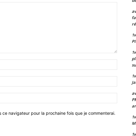
de
av
fa
ré
1w
PI
1w
pl
Nom
su
:*
1
Email
Ja
:*
av
Site
PM
:
a
s ce navigateur pour la prochaine fois que je commenterai.
1w
Mu
1