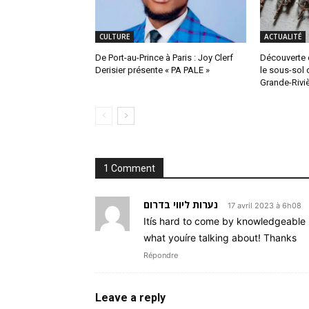
CULTURE
ACTUALITÉ
De Port-au-Prince à Paris : Joy Clerf
Découverte 
Derisier présente « PA PALE »
le sous-sol 
Grande-Rivi
1 Comment
נערות ליווי בדרום
17 avril 2023 à 6h08
Itís hard to come by knowledgeable 
what youíre talking about! Thanks
Répondre
Leave a reply