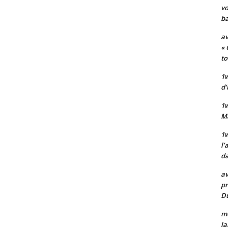
vo
ba
av
« 
to
1w
d’
1
M
1w
l’
da
av
pr
Du
mo
la