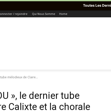
Toutes Les Dernières Informatio
onnecter / rejoindre
Qui Nous Somme
Home
tube mélodieux de Claire...
 », le dernier tube
e Calixte et la chorale