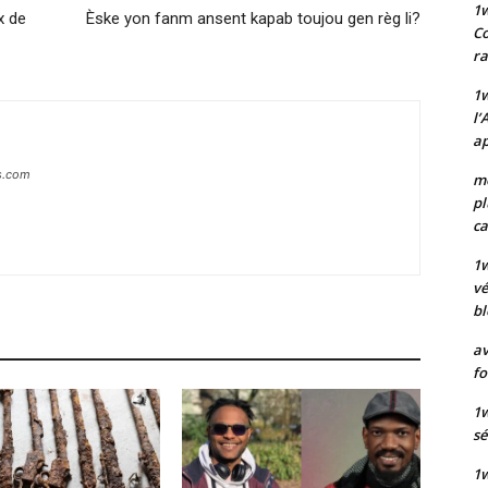
1
x de
Èske yon fanm ansent kapab toujou gen règ li?
Co
ra
1w
l’
ap
s.com
mo
pl
ca
1
vé
bl
av
fo
1w
sé
1w