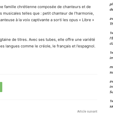
pl
une famille chrétienne composée de chanteurs et de
de
 musicales telles que : petit chanteur de l’harmonie,
av
anteuse à la voix captivante a sorti les opus « Libre »
Th
1w
l’
aine de titres. Avec ses tubes, elle offre une variété
cl
les langues comme le créole, le français et l’espagnol.
1w
im
m
su
av
in
S
1
sa
Article suivant