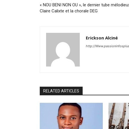
« NOU BENI NON OU », le dernier tube mélodieu
Claire Calixte et la chorale DEG
Erickson Alciné
http://Www.passioninfosplu
RELATED ARTICLES