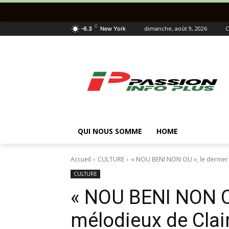
C
dimanche, août 9, 2026
C
-6.3
New York
QUI NOUS SOMME
HOME
Accueil
CULTURE
« NOU BENI NON OU », le dernier 
CULTURE
« NOU BENI NON OU
mélodieux de Clair