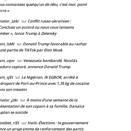
us connaissez quelqu’un de têtu, c’est moi, point
rre »
iator_zakr
Conflit russo-ukrainien :
sur
Concluez un accord ou nous vous laissons
mber », lance Trump à Zelensky
in_lsMt
Donald Trump favorable au rachat
sur
une partie de TikTok par Elon Musk
win_cqor
Venezuela bombardé, Nicolás
sur
aduro capturé, annonce Donald Trump
in_sjEt
Le Nigérian, IK EGBOR, arrêté à
sur
aéroport de Port-au-Prince avec 1.35 kg de cocaïne
ns son intestin
iator_jzkr
À moins d’une semaine de la
sur
ésentation de son copain à sa famille, Danaïca
plan se suicide
stbet_riEt
Haïti–Élections : le gouvernement
sur
nce un programme de renforcement des partis