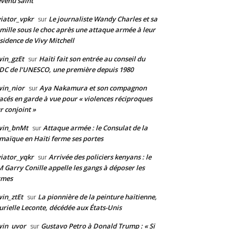
venu saint
iator_vpkr
Le journaliste Wandy Charles et sa
sur
mille sous le choc après une attaque armée à leur
sidence de Vivy Mitchell
in_gzEt
Haïti fait son entrée au conseil du
sur
DC de l’UNESCO, une première depuis 1980
in_nior
Aya Nakamura et son compagnon
sur
acés en garde à vue pour « violences réciproques
r conjoint »
win_bnMt
Attaque armée : le Consulat de la
sur
maïque en Haïti ferme ses portes
iator_yqkr
Arrivée des policiers kenyans : le
sur
 Garry Conille appelle les gangs à déposer les
rmes
in_ztEt
La pionnière de la peinture haïtienne,
sur
rielle Leconte, décédée aux États-Unis
win_uvor
Gustavo Petro à Donald Trump : « Si
sur