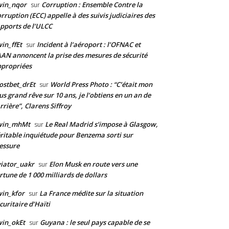
win_nqor
Corruption : Ensemble Contre la
sur
rruption (ECC) appelle à des suivis judiciaires des
pports de l’ULCC
in_ffEt
Incident à l’aéroport : l’OFNAC et
sur
AAN annoncent la prise des mesures de sécurité
propriées
stbet_drEt
World Press Photo : “C’était mon
sur
us grand rêve sur 10 ans, je l’obtiens en un an de
rrière”, Clarens Siffroy
win_mhMt
Le Real Madrid s’impose à Glasgow,
sur
ritable inquiétude pour Benzema sorti sur
essure
iator_uakr
Elon Musk en route vers une
sur
rtune de 1 000 milliards de dollars
in_kfor
La France médite sur la situation
sur
curitaire d’Haïti
in_okEt
Guyana : le seul pays capable de se
sur