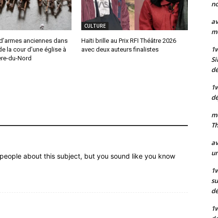
no
av
CULTURE
mo
d’armes anciennes dans
Haïti brille au Prix RFI Théâtre 2026
1
de la cour d’une église à
avec deux auteurs finalistes
ère-du-Nord
Si
dé
1
dé
mo
Th
av
un
people about this subject, but you sound like you know
1w
su
d
1