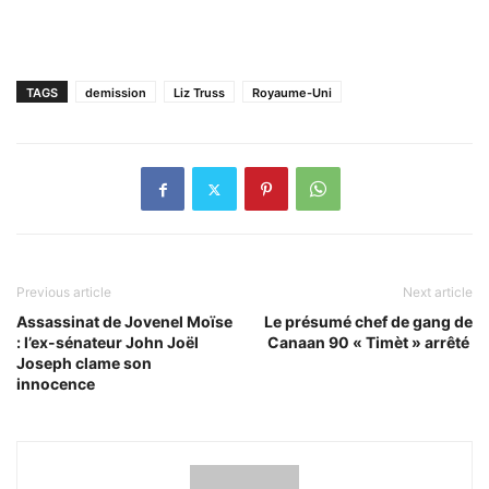
TAGS
demission
Liz Truss
Royaume-Uni
Previous article
Next article
Assassinat de Jovenel Moïse
Le présumé chef de gang de
: l’ex-sénateur John Joël
Canaan 90 « Timèt » arrêté
Joseph clame son
innocence