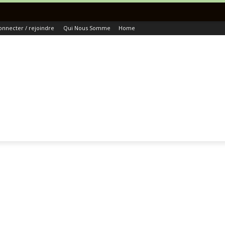
To
onnecter / rejoindre
Qui Nous Somme
Home