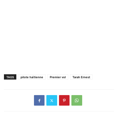
TAGS
pilote haïtienne
Premier vol
Tarah Ernest