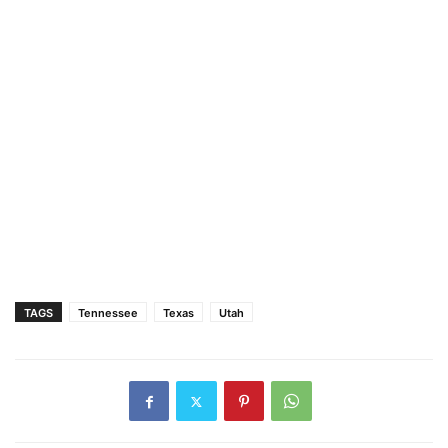
TAGS
Tennessee
Texas
Utah