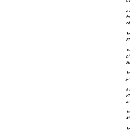
de
av
fa
ré
1w
PI
1w
pl
su
1
Ja
av
PM
a
1w
Mu
1