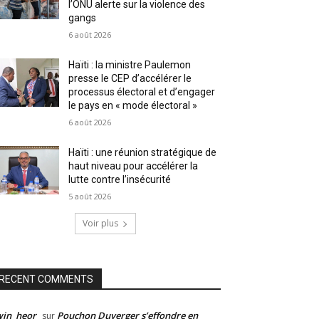
l’ONU alerte sur la violence des
gangs
6 août 2026
Haïti : la ministre Paulemon
presse le CEP d’accélérer le
processus électoral et d’engager
le pays en « mode électoral »
6 août 2026
Haïti : une réunion stratégique de
haut niveau pour accélérer la
lutte contre l’insécurité
5 août 2026
Voir plus
RECENT COMMENTS
win_heor
Pouchon Duverger s’effondre en
sur