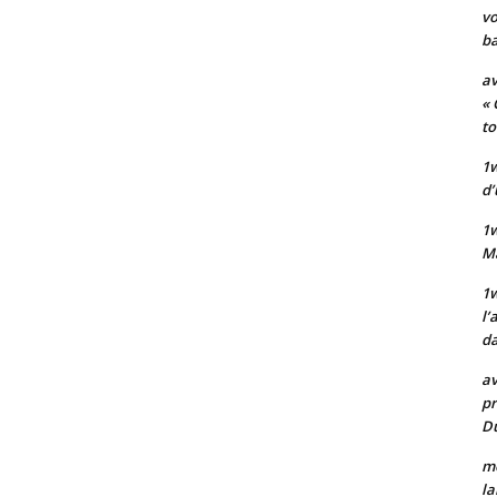
vo
ba
av
« 
to
1w
d’
1
M
1w
l’
da
av
pr
Du
mo
la