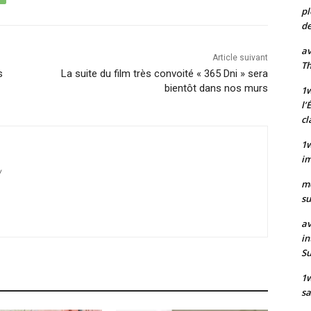
pl
de
av
Article suivant
Th
s
La suite du film très convoité « 365 Dni » sera
bientôt dans nos murs
1w
l’
cl
1w
im
/
m
su
av
in
S
1
sa