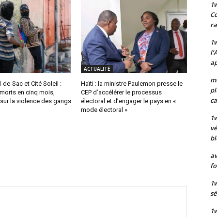
1
Co
ra
1w
l’
ap
ACTUALITÉ
mo
-de-Sac et Cité Soleil :
Haïti : la ministre Paulemon presse le
pl
morts en cinq mois,
CEP d’accélérer le processus
ca
 sur la violence des gangs
électoral et d’engager le pays en «
mode électoral »
1
vé
bl
av
fo
1w
sé
1w