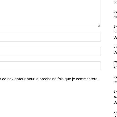
no
av
mo
1
Si
Nom
dé
:*
1
Email
dé
:*
mo
Site
Th
:
av
s ce navigateur pour la prochaine fois que je commenterai.
un
1w
su
d
1