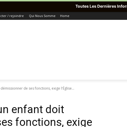
Toutes Les Dernières Informations Du Monde
ter / rejoindre
Qui Nous Somme
Home
démissionner de ses fonctions, exige l'Église...
un enfant doit
es fonctions, exige