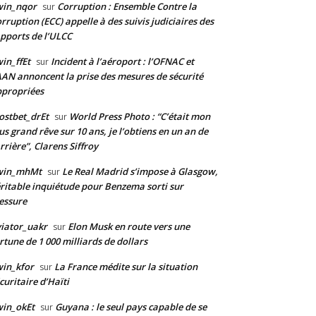
win_nqor
Corruption : Ensemble Contre la
sur
rruption (ECC) appelle à des suivis judiciaires des
pports de l’ULCC
in_ffEt
Incident à l’aéroport : l’OFNAC et
sur
AAN annoncent la prise des mesures de sécurité
propriées
stbet_drEt
World Press Photo : “C’était mon
sur
us grand rêve sur 10 ans, je l’obtiens en un an de
rrière”, Clarens Siffroy
win_mhMt
Le Real Madrid s’impose à Glasgow,
sur
ritable inquiétude pour Benzema sorti sur
essure
iator_uakr
Elon Musk en route vers une
sur
rtune de 1 000 milliards de dollars
in_kfor
La France médite sur la situation
sur
curitaire d’Haïti
in_okEt
Guyana : le seul pays capable de se
sur