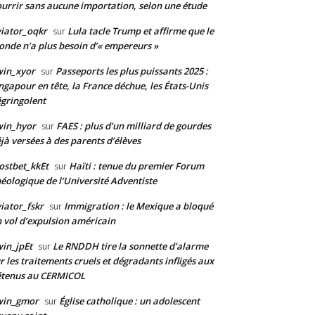
urrir sans aucune importation, selon une étude
iator_oqkr
Lula tacle Trump et affirme que le
sur
nde n’a plus besoin d’« empereurs »
win_xyor
Passeports les plus puissants 2025 :
sur
ngapour en tête, la France déchue, les États-Unis
gringolent
win_hyor
FAES : plus d’un milliard de gourdes
sur
jà versées à des parents d’élèves
stbet_kkEt
Haïti : tenue du premier Forum
sur
éologique de l’Université Adventiste
iator_fskr
Immigration : le Mexique a bloqué
sur
 vol d’expulsion américain
in_jpEt
Le RNDDH tire la sonnette d’alarme
sur
r les traitements cruels et dégradants infligés aux
étenus au CERMICOL
win_gmor
Église catholique : un adolescent
sur