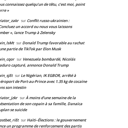
us connaissez quelqu’un de têtu, c’est moi, point
rre »
iator_zakr
Conflit russo-ukrainien :
sur
Concluez un accord ou nous vous laissons
mber », lance Trump à Zelensky
in_lsMt
Donald Trump favorable au rachat
sur
une partie de TikTok par Elon Musk
win_cqor
Venezuela bombardé, Nicolás
sur
aduro capturé, annonce Donald Trump
in_sjEt
Le Nigérian, IK EGBOR, arrêté à
sur
aéroport de Port-au-Prince avec 1.35 kg de cocaïne
ns son intestin
iator_jzkr
À moins d’une semaine de la
sur
ésentation de son copain à sa famille, Danaïca
plan se suicide
stbet_riEt
Haïti–Élections : le gouvernement
sur
nce un programme de renforcement des partis