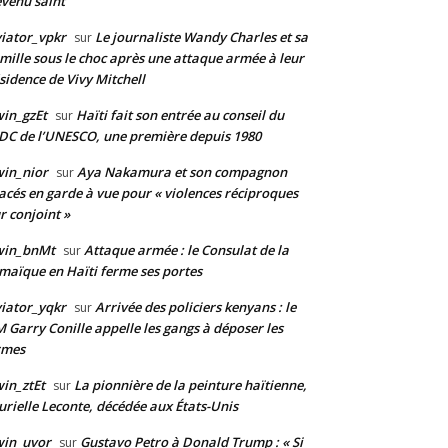
venu saint
iator_vpkr
Le journaliste Wandy Charles et sa
sur
mille sous le choc après une attaque armée à leur
sidence de Vivy Mitchell
in_gzEt
Haïti fait son entrée au conseil du
sur
DC de l’UNESCO, une première depuis 1980
in_nior
Aya Nakamura et son compagnon
sur
acés en garde à vue pour « violences réciproques
r conjoint »
win_bnMt
Attaque armée : le Consulat de la
sur
maïque en Haïti ferme ses portes
iator_yqkr
Arrivée des policiers kenyans : le
sur
 Garry Conille appelle les gangs à déposer les
rmes
in_ztEt
La pionnière de la peinture haïtienne,
sur
rielle Leconte, décédée aux États-Unis
win_uvor
Gustavo Petro à Donald Trump : « Si
sur