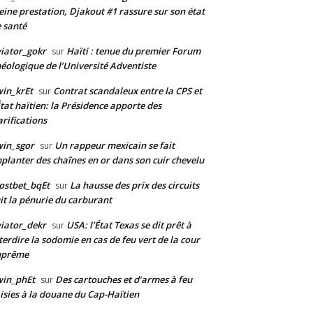
eine prestation, Djakout #1 rassure sur son état
 santé
iator_gokr
Haïti : tenue du premier Forum
sur
éologique de l’Université Adventiste
in_krEt
Contrat scandaleux entre la CPS et
sur
État haïtien: la Présidence apporte des
arifications
in_sgor
Un rappeur mexicain se fait
sur
planter des chaînes en or dans son cuir chevelu
ostbet_bqEt
La hausse des prix des circuits
sur
it la pénurie du carburant
iator_dekr
USA: l’État Texas se dit prêt à
sur
terdire la sodomie en cas de feu vert de la cour
uprême
win_phEt
Des cartouches et d’armes à feu
sur
isies à la douane du Cap-Haïtien