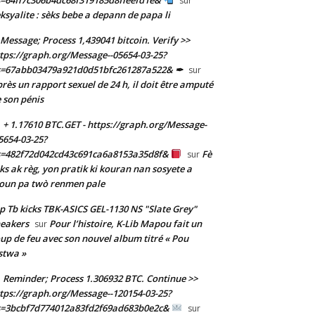
sur
ksyalite : sèks bebe a depann de papa li
Message; Process 1,439041 bitcoin. Verify >>
tps://graph.org/Message--05654-03-25?
s=67abb03479a921d0d51bfc261287a522& ✒
sur
rès un rapport sexuel de 24 h, il doit être amputé
 son pénis
+ 1.17610 BTC.GET - https://graph.org/Message-
5654-03-25?
s=482f72d042cd43c691ca6a8153a35d8f&
Fè
sur
ks ak règ, yon pratik ki kouran nan sosyete a
oun pa twò renmen pale
p Tb kicks TBK-ASICS GEL-1130 NS "Slate Grey"
eakers
Pour l’histoire, K-Lib Mapou fait un
sur
up de feu avec son nouvel album titré « Pou
stwa »
Reminder; Process 1.306932 BTC. Continue >>
tps://graph.org/Message--120154-03-25?
s=3bcbf7d774012a83fd2f69ad683b0e2c&
sur