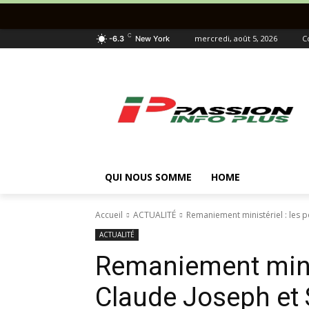
C
mercredi, août 5, 2026
C
-6.3
New York
QUI NOUS SOMME
HOME
Accueil
ACTUALITÉ
Remaniement ministériel : les p
ACTUALITÉ
Remaniement minist
Claude Joseph et