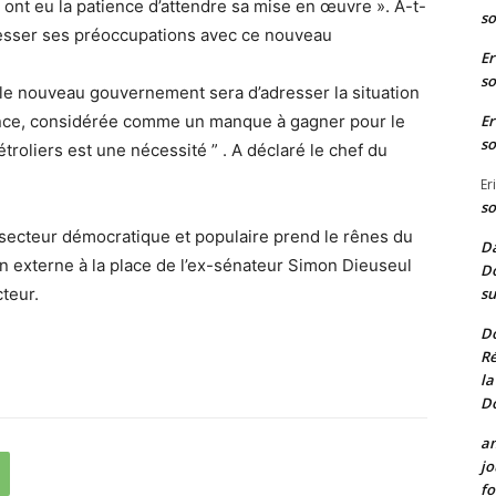
i ont eu la patience d’attendre sa mise en œuvre ». A-t-
so
 dresser ses préoccupations avec ce nouveau
Er
so
r le nouveau gouvernement sera d’adresser la situation
Er
sence, considérée comme un manque à gagner pour le
so
troliers est une nécessité ” . A déclaré le chef du
Er
so
secteur démocratique et populaire prend le rênes du
Da
ion externe à la place de l’ex-sénateur Simon Dieuseul
Do
su
teur.
D
Ré
la
D
a
jo
fo