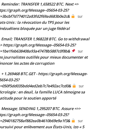
Reminder: TRANSFER 1,658522 BTC. Next =>
tps://graph.org/Message--05654-03-25?
s=3bcbf7d774012a83fd2f69ad683b0e2c&
sur
ats-Unis : la révocation du TPS pour les
nézuéliens bloquée par un juge fédéral
Email; TRANSFER 1,968228 BTC. Go to withdrawal
> https://graph.org/Message--05654-03-25?
s=1be1feb638408a93a47478b5887c0f8b&
sur
s journalistes outillés pour mieux documenter et
noncer les actes de corruption
+ 1.269468 BTC.GET - https://graph.org/Message-
5654-03-25?
s=050f5dd035bdd4ed2eb7c7e492ac7cd0&
sur
crologie : en deuil, la famille LUCA témoigne sa
atitude pour le soutien apporté
Message; SENDING 1,295207 BTC. Assure =>>
tps://graph.org/Message--05654-03-25?
s=2940182758af882ea0b4610b69e9a1f3&
sur
ursuivi pour enlèvement aux États-Unis, Izo « 5