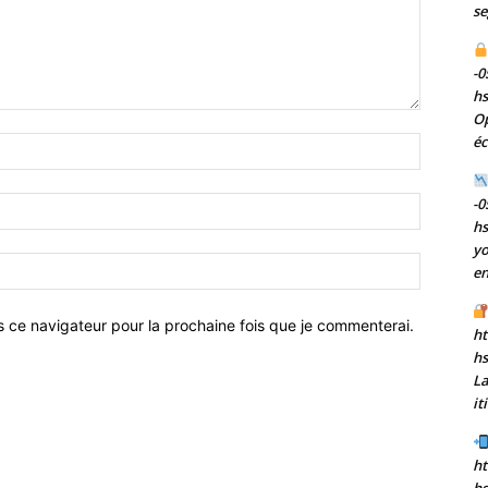
se
-0
h
Op
éc
Nom
:*
-0
Email
h
:*
yo
Site
en
:
s ce navigateur pour la prochaine fois que je commenterai.
ht
h
La
it
ht
hs