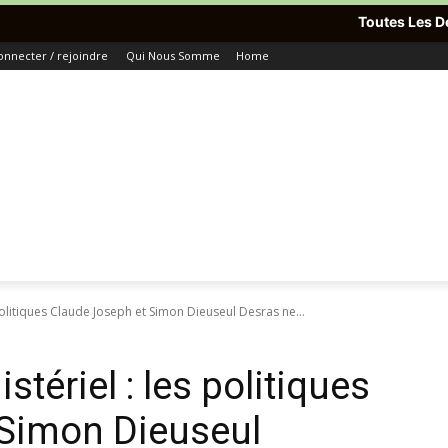
Toutes Les Dernières Informa
onnecter / rejoindre
Qui Nous Somme
Home
olitiques Claude Joseph et Simon Dieuseul Desras ne...
ériel : les politiques
 Simon Dieuseul