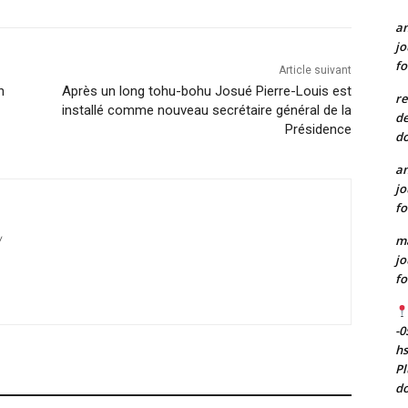
a
jo
fo
Article suivant
n
Après un long tohu-bohu Josué Pierre-Louis est
re
installé comme nouveau secrétaire général de la
de
Présidence
do
a
jo
fo
m
/
jo
fo
-0
h
Pl
do