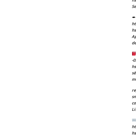
Se
✒ 
ht
h
Ap
de
-0
h
sè
m
re
sn
co
Li
ht
h