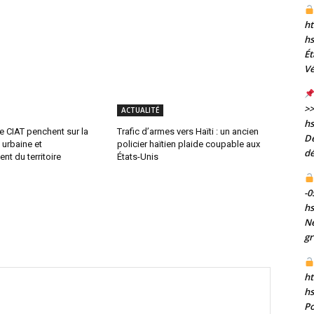
ht
h
Ét
Vé
>>
ACTUALITÉ
h
e CIAT penchent sur la
Trafic d’armes vers Haïti : un ancien
De
 urbaine et
policier haïtien plaide coupable aux
dé
t du territoire
États-Unis
-0
h
Né
gr
ht
h
Po