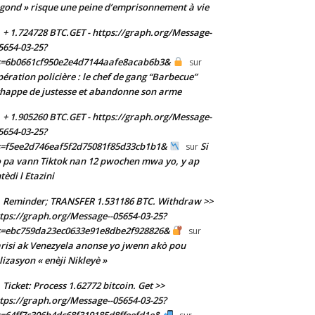
gond » risque une peine d’emprisonnement à vie
+ 1.724728 BTC.GET - https://graph.org/Message-
5654-03-25?
s=6b0661cf950e2e4d7144aafe8acab6b3&
sur
ération policière : le chef de gang “Barbecue”
happe de justesse et abandonne son arme
+ 1.905260 BTC.GET - https://graph.org/Message-
5654-03-25?
s=f5ee2d746eaf5f2d75081f85d33cb1b1&
Si
sur
 pa vann Tiktok nan 12 pwochen mwa yo, y ap
tèdi l Etazini
Reminder; TRANSFER 1.531186 BTC. Withdraw >>
tps://graph.org/Message--05654-03-25?
s=ebc759da23ec0633e91e8dbe2f928826&
sur
risi ak Venezyela anonse yo jwenn akò pou
ilizasyon « enèji Nikleyè »
Ticket: Process 1.62772 bitcoin. Get >>
tps://graph.org/Message--05654-03-25?
=64ff7c306b4dc68f319185d8ffeefd1e&