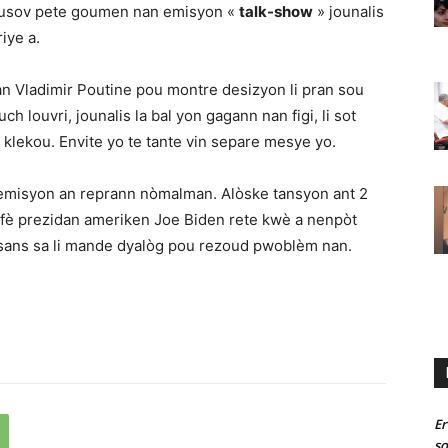
utusov pete goumen nan emisyon «
talk-show
» jounalis
iye a.
n Vladimir Poutine pou montre desizyon li pran sou
 louvri, jounalis la bal yon gagann nan figi, li sot
klekou. Envite yo te tante vin separe mesye yo.
 emisyon an reprann nòmalman. Alòske tansyon ant 2
i fè prezidan ameriken Joe Biden rete kwè a nenpòt
sans sa li mande dyalòg pou rezoud pwoblèm nan.
Er
so