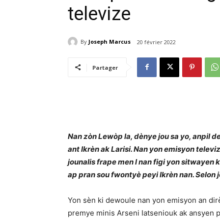
televize
By
Joseph Marcus
20 février 2022
Partager
Nan zòn Lewòp la, dènye jou sa yo, anpil 
ant Ikrèn ak Larisi. Nan yon emisyon televiz
jounalis frape men l nan figi yon sitwayen
ap pran sou fwontyè peyi Ikrèn nan. Selon 
Yon sèn ki dewoule nan yon emisyon an dirè
premye minis Arseni Iatseniouk ak ansyen 