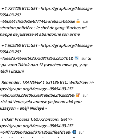
+ 1.724728 BTC.GET - https://graph.org/Message-
5654-03-25?
s=6b0661cf950e2e4d7144aafe8acab6b3&
sur
ération policière : le chef de gang “Barbecue”
happe de justesse et abandonne son arme
+ 1.905260 BTC.GET - https://graph.org/Message-
5654-03-25?
s=f5ee2d746eaf5f2d75081f85d33cb1b1&
Si
sur
 pa vann Tiktok nan 12 pwochen mwa yo, y ap
tèdi l Etazini
Reminder; TRANSFER 1.531186 BTC. Withdraw >>
tps://graph.org/Message--05654-03-25?
s=ebc759da23ec0633e91e8dbe2f928826&
sur
risi ak Venezyela anonse yo jwenn akò pou
ilizasyon « enèji Nikleyè »
Ticket: Process 1.62772 bitcoin. Get >>
tps://graph.org/Message--05654-03-25?
=64ff7c306b4dc68f319185d8ffeefd1e&
sur