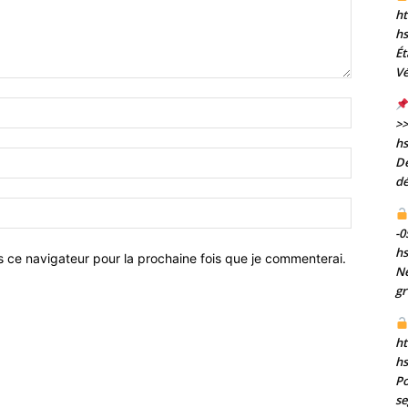
ht
h
Ét
Vé
Nom
>>
:*
h
Email
De
:*
dé
Site
:
-0
h
s ce navigateur pour la prochaine fois que je commenterai.
Né
gr
ht
h
Po
se