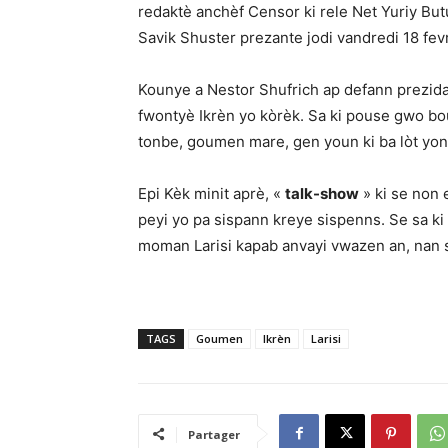
redaktè anchèf Censor ki rele Net Yuriy B
Savik Shuster prezante jodi vandredi 18 fevr
Kounye a Nestor Shufrich ap defann prezida
fwontyè Ikrèn yo kòrèk. Sa ki pouse gwo bouch
tonbe, goumen mare, gen youn ki ba lòt yon 
Epi Kèk minit aprè, «
talk-show
» ki se non
peyi yo pa sispann kreye sispenns. Se sa k
moman Larisi kapab anvayi vwazen an, nan 
TAGS
Goumen
Ikrèn
Larisi
Partager