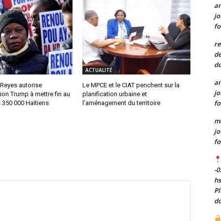
a
jo
fo
re
de
do
ACTUALITÉ
a
 Reyes autorise
Le MPCE et le CIAT penchent sur la
jo
tion Trump à mettre fin au
planification urbaine et
fo
 350 000 Haïtiens
l’aménagement du territoire
m
jo
fo
-0
h
Pl
do