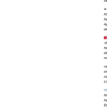
Se
✒ 
ht
h
Ap
de
-0
h
sè
m
re
sn
co
Li
ht
h
Ét