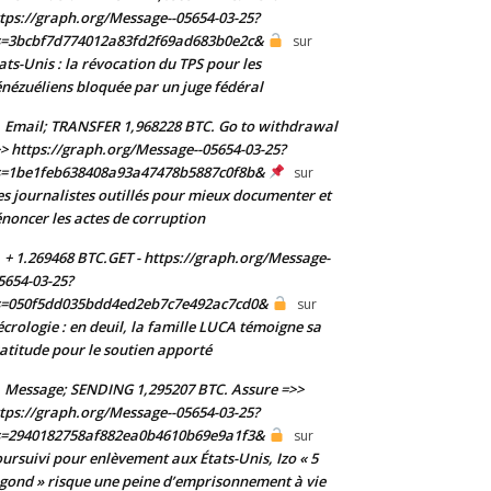
tps://graph.org/Message--05654-03-25?
s=3bcbf7d774012a83fd2f69ad683b0e2c&
sur
ats-Unis : la révocation du TPS pour les
nézuéliens bloquée par un juge fédéral
Email; TRANSFER 1,968228 BTC. Go to withdrawal
> https://graph.org/Message--05654-03-25?
s=1be1feb638408a93a47478b5887c0f8b&
sur
s journalistes outillés pour mieux documenter et
noncer les actes de corruption
+ 1.269468 BTC.GET - https://graph.org/Message-
5654-03-25?
s=050f5dd035bdd4ed2eb7c7e492ac7cd0&
sur
crologie : en deuil, la famille LUCA témoigne sa
atitude pour le soutien apporté
Message; SENDING 1,295207 BTC. Assure =>>
tps://graph.org/Message--05654-03-25?
s=2940182758af882ea0b4610b69e9a1f3&
sur
ursuivi pour enlèvement aux États-Unis, Izo « 5
gond » risque une peine d’emprisonnement à vie