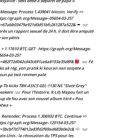
ksyalite : sèks bebe a depann de papa li
Message; Process 1,439041 bitcoin. Verify >>
tps://graph.org/Message--05654-03-25?
s=67abb03479a921d0d51bfc261287a522& ✒
sur
rès un rapport sexuel de 24 h, il doit être amputé
 son pénis
+ 1.17610 BTC.GET - https://graph.org/Message-
5654-03-25?
s=482f72d042cd43c691ca6a8153a35d8f&
Fè
sur
ks ak règ, yon pratik ki kouran nan sosyete a
oun pa twò renmen pale
p Tb kicks TBK-ASICS GEL-1130 NS "Slate Grey"
eakers
Pour l’histoire, K-Lib Mapou fait un
sur
up de feu avec son nouvel album titré « Pou
stwa »
Reminder; Process 1.306932 BTC. Continue >>
tps://graph.org/Message--120154-03-25?
s=3bcbf7d774012a83fd2f69ad683b0e2c&
sur
ats-Unis : la révocation du TPS pour les