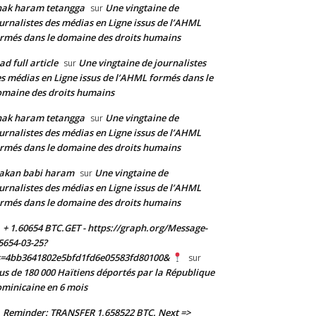
nak haram tetangga
Une vingtaine de
sur
urnalistes des médias en Ligne issus de l’AHML
rmés dans le domaine des droits humains
ad full article
Une vingtaine de journalistes
sur
s médias en Ligne issus de l’AHML formés dans le
maine des droits humains
nak haram tetangga
Une vingtaine de
sur
urnalistes des médias en Ligne issus de l’AHML
rmés dans le domaine des droits humains
akan babi haram
Une vingtaine de
sur
urnalistes des médias en Ligne issus de l’AHML
rmés dans le domaine des droits humains
+ 1.60654 BTC.GET - https://graph.org/Message-
5654-03-25?
s=4bb3641802e5bfd1fd6e05583fd80100&
sur
us de 180 000 Haïtiens déportés par la République
minicaine en 6 mois
Reminder: TRANSFER 1,658522 BTC. Next =>