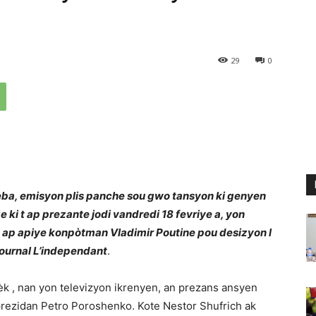
29
0
deba, emisyon plis panche sou gwo tansyon ki genyen
e ki t ap prezante jodi vandredi 18 fevriye a, yon
 k ap apiye konpòtman Vladimir Poutine pou desizyon l
journal L’independant
.
k , nan yon televizyon ikrenyen, an prezans ansyen
prezidan Petro Poroshenko. Kote Nestor Shufrich ak