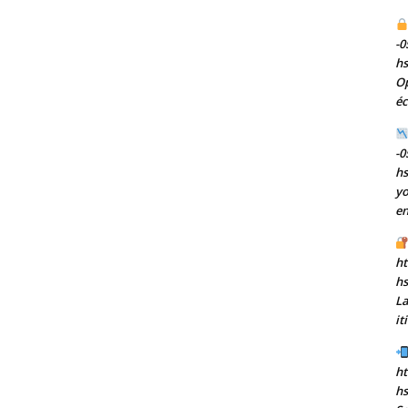
-0
h
Op
éc
-0
h
yo
en
ht
h
La
it
ht
hs