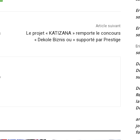
Er
so
Article suivant
Er
s
Le projet « KATIZANA » remporte le concours
so
« Dekole Biznis ou » supporté par Prestige
Er
so
Da
Do
su
/
D
Ré
la
D
a
jo
fo