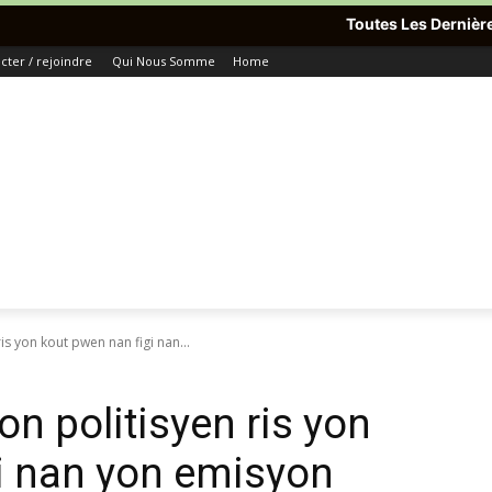
Toutes Les Dernières Informatio
ter / rejoindre
Qui Nous Somme
Home
is yon kout pwen nan figi nan...
on politisyen ris yon
i nan yon emisyon