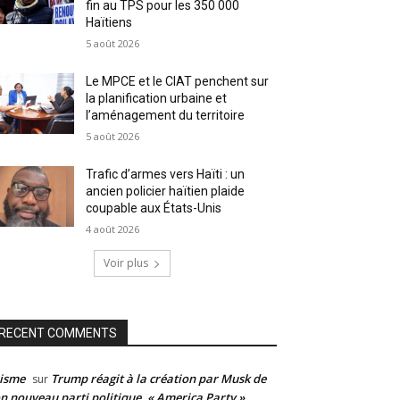
fin au TPS pour les 350 000
Haïtiens
5 août 2026
Le MPCE et le CIAT penchent sur
la planification urbaine et
l’aménagement du territoire
5 août 2026
Trafic d’armes vers Haïti : un
ancien policier haïtien plaide
coupable aux États-Unis
4 août 2026
Voir plus
RECENT COMMENTS
isme
Trump réagit à la création par Musk de
sur
n nouveau parti politique, « America Party »