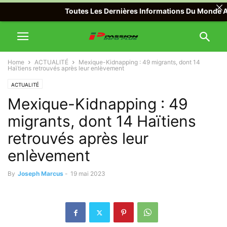
Toutes Les Dernières Informations Du Monde Avec P
Home
ACTUALITÉ
Mexique-Kidnapping : 49 migrants, dont 14
Haïtiens retrouvés après leur enlèvement
ACTUALITÉ
Mexique-Kidnapping : 49
migrants, dont 14 Haïtiens
retrouvés après leur
enlèvement
By
Joseph Marcus
-
19 mai 2023