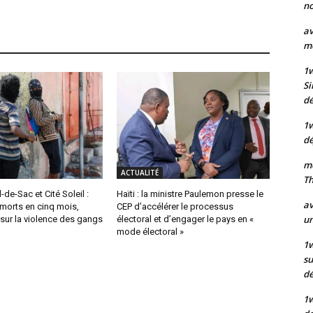
no
av
mo
1
Si
dé
1
dé
mo
ACTUALITÉ
Th
-de-Sac et Cité Soleil :
Haïti : la ministre Paulemon presse le
av
morts en cinq mois,
CEP d’accélérer le processus
un
 sur la violence des gangs
électoral et d’engager le pays en «
mode électoral »
1w
su
d
1