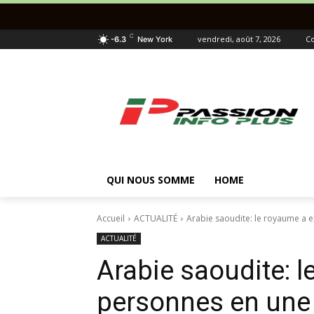
C
vendredi, août 7, 2026
Co
-6.3
New York
QUI NOUS SOMME
HOME
Accueil
ACTUALITÉ
Arabie saoudite: le royaume a 
ACTUALITÉ
Arabie saoudite: 
personnes en une 