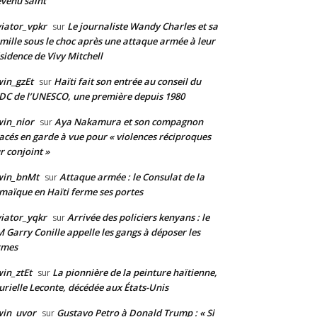
venu saint
iator_vpkr
Le journaliste Wandy Charles et sa
sur
mille sous le choc après une attaque armée à leur
sidence de Vivy Mitchell
in_gzEt
Haïti fait son entrée au conseil du
sur
DC de l’UNESCO, une première depuis 1980
in_nior
Aya Nakamura et son compagnon
sur
acés en garde à vue pour « violences réciproques
r conjoint »
win_bnMt
Attaque armée : le Consulat de la
sur
maïque en Haïti ferme ses portes
iator_yqkr
Arrivée des policiers kenyans : le
sur
 Garry Conille appelle les gangs à déposer les
rmes
in_ztEt
La pionnière de la peinture haïtienne,
sur
rielle Leconte, décédée aux États-Unis
win_uvor
Gustavo Petro à Donald Trump : « Si
sur