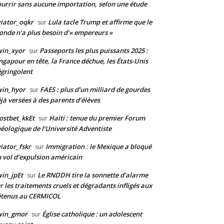
urrir sans aucune importation, selon une étude
iator_oqkr
Lula tacle Trump et affirme que le
sur
nde n’a plus besoin d’« empereurs »
win_xyor
Passeports les plus puissants 2025 :
sur
ngapour en tête, la France déchue, les États-Unis
gringolent
win_hyor
FAES : plus d’un milliard de gourdes
sur
jà versées à des parents d’élèves
stbet_kkEt
Haïti : tenue du premier Forum
sur
éologique de l’Université Adventiste
iator_fskr
Immigration : le Mexique a bloqué
sur
 vol d’expulsion américain
in_jpEt
Le RNDDH tire la sonnette d’alarme
sur
r les traitements cruels et dégradants infligés aux
étenus au CERMICOL
win_gmor
Église catholique : un adolescent
sur