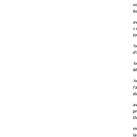
vo
ba
av
« 
to
1w
d’
1
M
1w
l’
da
av
pr
Du
mo
la