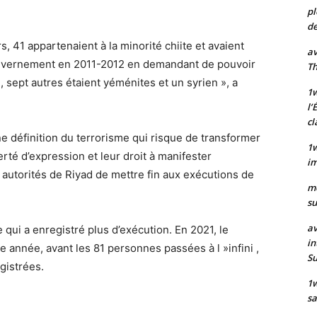
pl
de
s, 41 appartenaient à la minorité chiite et avaient
av
gouvernement en 2011-2012 en demandant de pouvoir
Th
 sept autres étaient yéménites et un syrien », a
1w
l’
cl
e définition du terrorisme qui risque de transformer
1w
erté d’expression et leur droit à manifester
im
 autorités de Riyad de mettre fin aux exécutions de
m
su
av
 qui a enregistré plus d’exécution. En 2021, le
in
année, avant les 81 personnes passées à l »infini ,
S
gistrées.
1
sa