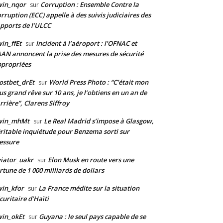
win_nqor
Corruption : Ensemble Contre la
sur
rruption (ECC) appelle à des suivis judiciaires des
pports de l’ULCC
in_ffEt
Incident à l’aéroport : l’OFNAC et
sur
AAN annoncent la prise des mesures de sécurité
propriées
stbet_drEt
World Press Photo : “C’était mon
sur
us grand rêve sur 10 ans, je l’obtiens en un an de
rrière”, Clarens Siffroy
win_mhMt
Le Real Madrid s’impose à Glasgow,
sur
ritable inquiétude pour Benzema sorti sur
essure
iator_uakr
Elon Musk en route vers une
sur
rtune de 1 000 milliards de dollars
in_kfor
La France médite sur la situation
sur
curitaire d’Haïti
in_okEt
Guyana : le seul pays capable de se
sur