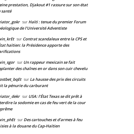
eine prestation, Djakout #1 rassure sur son état
 santé
iator_gokr
Haïti : tenue du premier Forum
sur
éologique de l’Université Adventiste
in_krEt
Contrat scandaleux entre la CPS et
sur
État haïtien: la Présidence apporte des
arifications
in_sgor
Un rappeur mexicain se fait
sur
planter des chaînes en or dans son cuir chevelu
ostbet_bqEt
La hausse des prix des circuits
sur
it la pénurie du carburant
iator_dekr
USA: l’État Texas se dit prêt à
sur
terdire la sodomie en cas de feu vert de la cour
uprême
win_phEt
Des cartouches et d’armes à feu
sur
isies à la douane du Cap-Haïtien