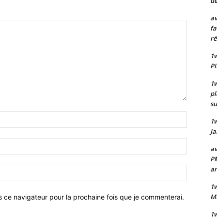
de
av
fa
ré
1w
PI
1w
pl
su
Nom
1
:*
Ja
Email
av
:*
PM
a
Site
:
1w
Mu
s ce navigateur pour la prochaine fois que je commenterai.
1