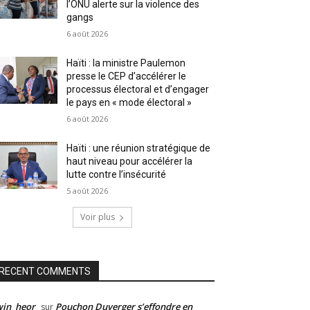
l’ONU alerte sur la violence des
gangs
6 août 2026
Haïti : la ministre Paulemon
presse le CEP d’accélérer le
processus électoral et d’engager
le pays en « mode électoral »
6 août 2026
Haïti : une réunion stratégique de
haut niveau pour accélérer la
lutte contre l’insécurité
5 août 2026
Voir plus
RECENT COMMENTS
win_heor
Pouchon Duverger s’effondre en
sur