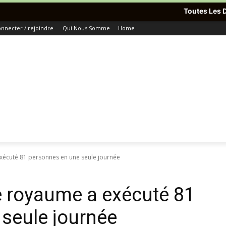
Toutes Les Dernières Inform
nnecter / rejoindre
Qui Nous Somme
Home
exécuté 81 personnes en une seule journée
le royaume a exécuté 81
seule journée