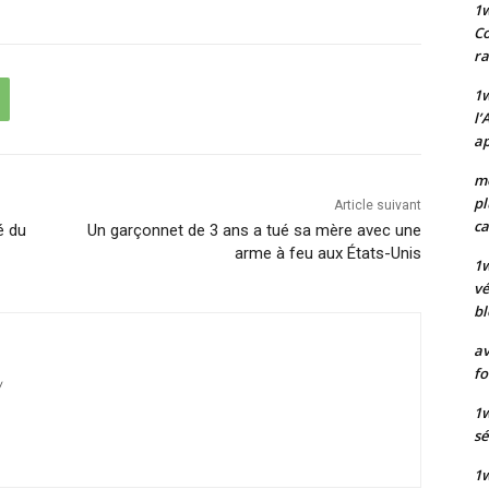
1
Co
ra
1w
l’
ap
mo
pl
Article suivant
ca
é du
Un garçonnet de 3 ans a tué sa mère avec une
arme à feu aux États-Unis
1
vé
bl
av
fo
/
1w
sé
1w