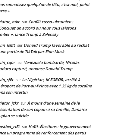
us connaissez quelqu’un de têtu, c’est moi, point
rre »
iator_zakr
Conflit russo-ukrainien :
sur
Concluez un accord ou nous vous laissons
mber », lance Trump à Zelensky
in_lsMt
Donald Trump favorable au rachat
sur
une partie de TikTok par Elon Musk
win_cqor
Venezuela bombardé, Nicolás
sur
aduro capturé, annonce Donald Trump
in_sjEt
Le Nigérian, IK EGBOR, arrêté à
sur
aéroport de Port-au-Prince avec 1.35 kg de cocaïne
ns son intestin
iator_jzkr
À moins d’une semaine de la
sur
ésentation de son copain à sa famille, Danaïca
plan se suicide
stbet_riEt
Haïti–Élections : le gouvernement
sur
nce un programme de renforcement des partis