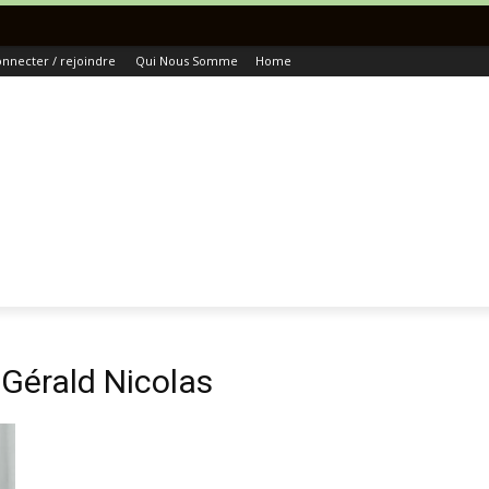
To
nnecter / rejoindre
Qui Nous Somme
Home
Gérald Nicolas