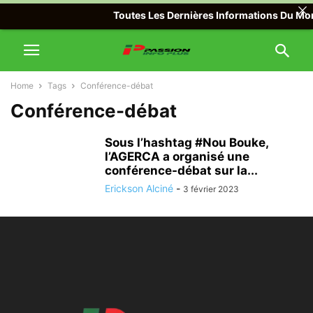
Toutes Les Dernières Informations Du Mond
Home
Tags
Conférence-débat
Conférence-débat
Sous l’hashtag #Nou Bouke,
l’AGERCA a organisé une
conférence-débat sur la...
Erickson Alciné
-
3 février 2023