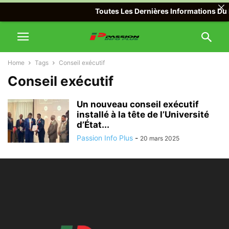
Toutes Les Dernières Informations Du M
Home
Tags
Conseil exécutif
Conseil exécutif
Un nouveau conseil exécutif
installé à la tête de l’Université
d’État...
Passion Info Plus
-
20 mars 2025