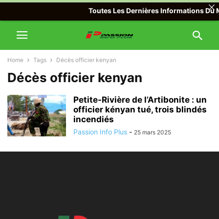
Toutes Les Dernières Informations Du Mo
Home
Tags
Décès officier kenyan
Décès officier kenyan
Petite-Rivière de l’Artibonite : un
officier kényan tué, trois blindés
incendiés
Passion Info Plus
-
25 mars 2025