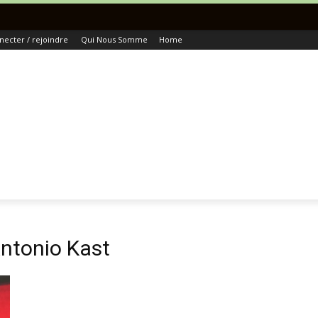
Toutes L
necter / rejoindre
Qui Nous Somme
Home
Antonio Kast