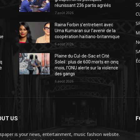
S
réunissant 236 partis agréés
7 août 2026
C
S
Raina Forbin s’entretient avec
Uma Kumaran sur l’avenir de la
M
ue
coopération haïtiano-britannique
N
6 août 2026
S
Plaine du Cul-de-Sac et Cité
É
nq
Soleil : plus de 600 morts en cinq
ce
mois, l’ONU alerte sur la violence
des gangs
6 août 2026
OUT US
F
paper is your news, entertainment, music fashion website.