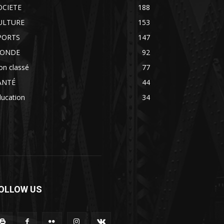
OCIETE
188
ULTURE
153
PORTS
147
ONDE
92
on classé
77
ANTÉ
44
ducation
34
OLLOW US