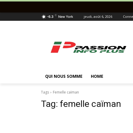
C
jeudi, août 6, 2026
Connec
-6.3
New York
QUI NOUS SOMME
HOME
Tags
Femelle caïman
Tag:
femelle caïman