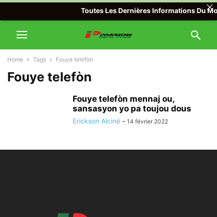
Toutes Les Dernières Informations Du Mond
Home
Tags
Fouye telefòn
Fouye telefòn
Fouye telefòn mennaj ou,
sansasyon yo pa toujou dous
Erickson Alciné
-
14 février 2022