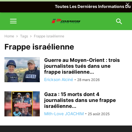
Toutes Les Dernières Informations Du M
Home
Tags
Frappe israélienne
Frappe israélienne
Guerre au Moyen-Orient : trois
journalistes tués dans une
frappe israélienne...
Erickson Alciné
-
28 mars 2026
Gaza : 15 morts dont 4
journalistes dans une frappe
israélienne...
Mith-Love JOACHIM
-
25 août 2025