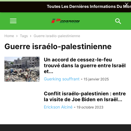
Toutes Les Dernières Informations Du Monde
Home
Tags
Guerre israélo-palestinienne
Guerre israélo-palestinienne
Un accord de cessez-le-feu
trouvé dans la guerre entre Israël
et...
Guerking souffrant
-
15 janvier 2025
Conflit israélo-palestinien : entre
la visite de Joe Biden en Israël...
Erickson Alciné
-
19 octobre 2023