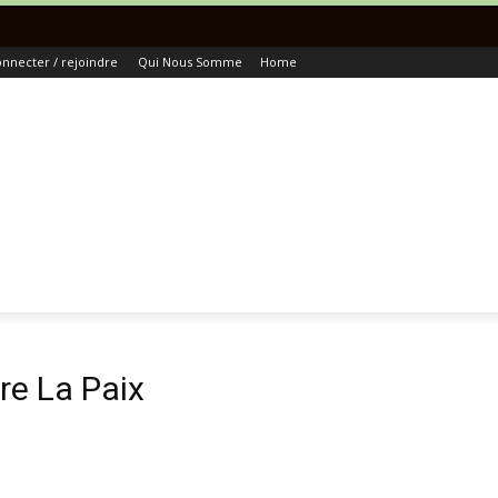
T
nnecter / rejoindre
Qui Nous Somme
Home
ire La Paix