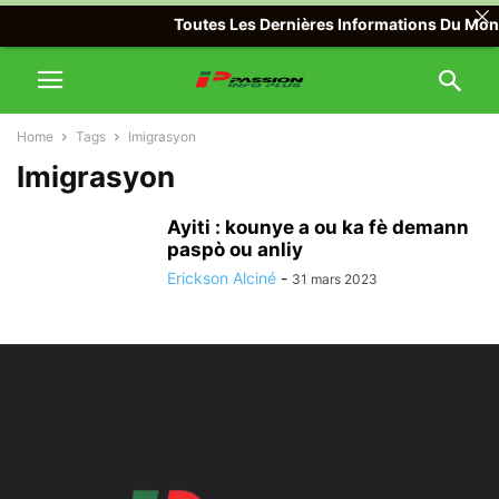
Toutes Les Dernières Informations Du Monde
Home
Tags
Imigrasyon
Imigrasyon
Ayiti : kounye a ou ka fè demann
paspò ou anliy
Erickson Alciné
-
31 mars 2023