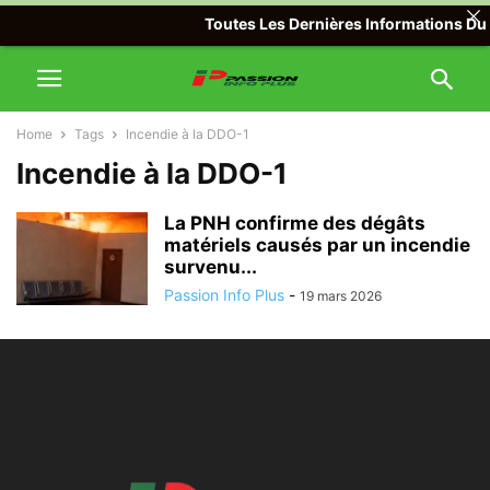
Toutes Les Dernières Informations Du M
Home
Tags
Incendie à la DDO-1
Incendie à la DDO-1
La PNH confirme des dégâts
matériels causés par un incendie
survenu...
Passion Info Plus
-
19 mars 2026