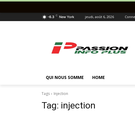
C
jeudi, août 6, 2026
Connec
-6.3
New York
QUI NOUS SOMME
HOME
Tags
Injection
Tag:
injection