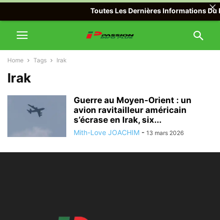
Toutes Les Dernières Informations Du M
Home
Tags
Irak
Irak
Guerre au Moyen-Orient : un
avion ravitailleur américain
s’écrase en Irak, six...
Mith-Love JOACHIM
-
13 mars 2026